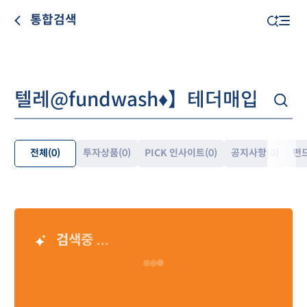
통합검색
전체
(0)
투자상품
(0)
PICK 인사이트
(0)
공지사항
(0)
펀
펼
쳐
보
기
검색중 ...
AI 검색 결과
Loading…