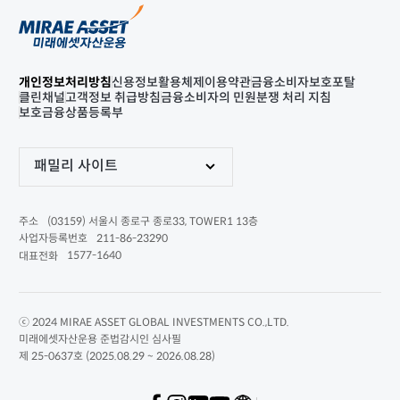
개인정보처리방침
신용정보활용체제
이용약관
금융소비자보호포탈
클린채널
고객정보 취급방침
금융소비자의 민원분쟁 처리 지침
보호금융상품등록부
패밀리 사이트
(03159) 서울시 종로구 종로33, TOWER1 13층
주소
211-86-23290
사업자등록번호
1577-1640
대표전화
ⓒ 2024 MIRAE ASSET GLOBAL INVESTMENTS CO.,LTD.
미래에셋자산운용 준법감시인 심사필
제 25-0637호 (2025.08.29 ~ 2026.08.28)