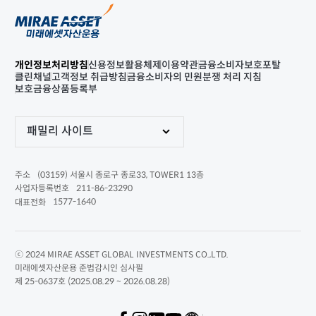
개인정보처리방침
신용정보활용체제
이용약관
금융소비자보호포탈
클린채널
고객정보 취급방침
금융소비자의 민원분쟁 처리 지침
보호금융상품등록부
패밀리 사이트
(03159) 서울시 종로구 종로33, TOWER1 13층
주소
211-86-23290
사업자등록번호
1577-1640
대표전화
ⓒ 2024 MIRAE ASSET GLOBAL INVESTMENTS CO.,LTD.
미래에셋자산운용 준법감시인 심사필
제 25-0637호 (2025.08.29 ~ 2026.08.28)