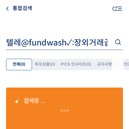
통합검색
전체
(0)
투자상품
(0)
PICK 인사이트
(0)
공지사항
(0)
펀
펼
쳐
보
기
검색중 ...
AI 검색 결과
Loading…