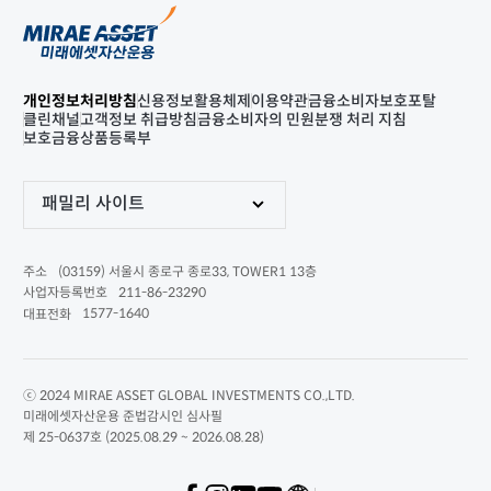
개인정보처리방침
신용정보활용체제
이용약관
금융소비자보호포탈
클린채널
고객정보 취급방침
금융소비자의 민원분쟁 처리 지침
보호금융상품등록부
패밀리 사이트
(03159) 서울시 종로구 종로33, TOWER1 13층
주소
211-86-23290
사업자등록번호
1577-1640
대표전화
ⓒ 2024 MIRAE ASSET GLOBAL INVESTMENTS CO.,LTD.
미래에셋자산운용 준법감시인 심사필
제 25-0637호 (2025.08.29 ~ 2026.08.28)