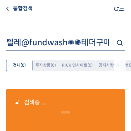
통합검색
전체
(0)
투자상품
(0)
PICK 인사이트
(0)
공지사항
(0)
펀
펼
쳐
보
기
검색중 ...
AI 검색 결과
Loading…