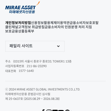
개인정보처리방침
신용정보활용체제
이용약관
금융소비자보호포탈
클린채널
고객정보 취급방침
금융소비자의 민원분쟁 처리 지침
보호금융상품등록부
패밀리 사이트
(03159) 서울시 종로구 종로33, TOWER1 13층
주소
211-86-23290
사업자등록번호
1577-1640
대표전화
ⓒ 2024 MIRAE ASSET GLOBAL INVESTMENTS CO.,LTD.
미래에셋자산운용 준법감시인 심사필
제 25-0637호 (2025.08.29 ~ 2026.08.28)