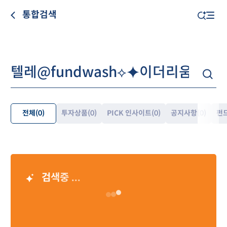
통합검색
전체
(0)
투자상품
(0)
PICK 인사이트
(0)
공지사항
(0)
펀
펼
쳐
보
기
검색중 ...
AI 검색 결과
Loading…