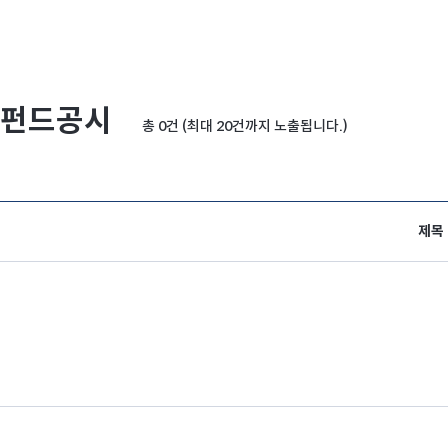
펀드공시
총 0건 (최대 20건까지 노출됩니다.)
제목