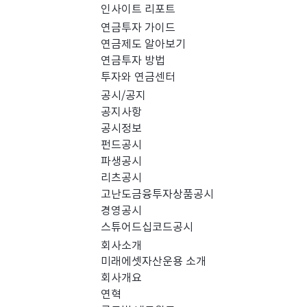
인사이트 리포트
PICK 인사이트 (0)
연금투자 가이드
연금제도 알아보기
연금투자 방법
경영공시 (0)
스
투자와 연금센터
공시/공지
공지사항
공시정보
펀드공시
파생공시
리츠공시
고난도금융투자상품공시
경영공시
스튜어드십코드공시
회사소개
미래에셋자산운용 소개
회사개요
검색 결과가 없습니다.
연혁