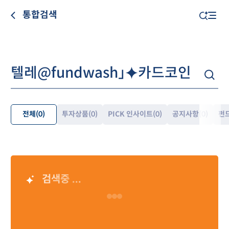
통합검색
전체
(0)
투자상품
(0)
PICK 인사이트
(0)
공지사항
(0)
펀
펼
쳐
보
기
검색중 ...
AI 검색 결과
Loading…