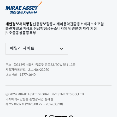
개인정보처리방침
신용정보활용체제
이용약관
금융소비자보호포탈
클린채널
고객정보 취급방침
금융소비자의 민원분쟁 처리 지침
보호금융상품등록부
패밀리 사이트
(03159) 서울시 종로구 종로33, TOWER1 13층
주소
211-86-23290
사업자등록번호
1577-1640
대표전화
ⓒ 2024 MIRAE ASSET GLOBAL INVESTMENTS CO.,LTD.
미래에셋자산운용 준법감시인 심사필
제 25-0637호 (2025.08.29 ~ 2026.08.28)