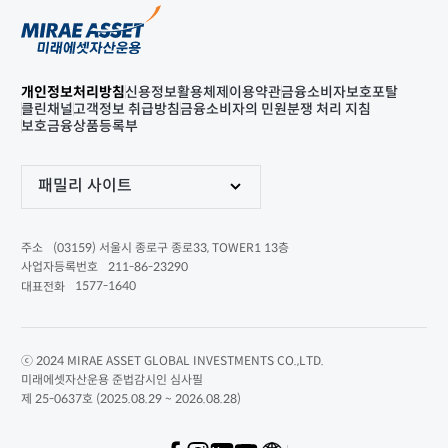
개인정보처리방침
신용정보활용체제
이용약관
금융소비자보호포탈
클린채널
고객정보 취급방침
금융소비자의 민원분쟁 처리 지침
보호금융상품등록부
패밀리 사이트
(03159) 서울시 종로구 종로33, TOWER1 13층
주소
211-86-23290
사업자등록번호
1577-1640
대표전화
ⓒ 2024 MIRAE ASSET GLOBAL INVESTMENTS CO.,LTD.
미래에셋자산운용 준법감시인 심사필
제 25-0637호 (2025.08.29 ~ 2026.08.28)