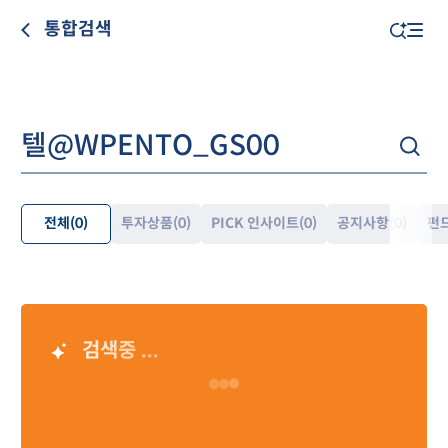
통합검색
전체
(0)
투자상품
(0)
PICK 인사이트
(0)
공지사항
(0)
펀
펼
쳐
보
기
검색중 ...
AI 검색 결과
Loading…