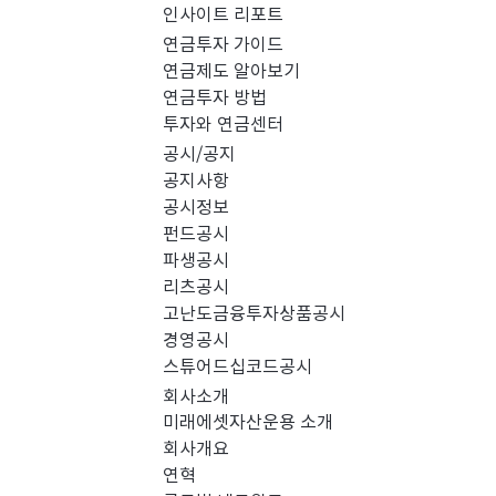
인사이트 리포트
PICK 인사이트 (0)
연금투자 가이드
연금제도 알아보기
연금투자 방법
경영공시 (0)
스
투자와 연금센터
공시/공지
공지사항
공시정보
펀드공시
파생공시
리츠공시
고난도금융투자상품공시
경영공시
스튜어드십코드공시
회사소개
미래에셋자산운용 소개
회사개요
검색 결과가 없습니다.
연혁