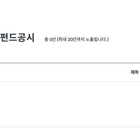
펀드공시
총 0건 (최대 20건까지 노출됩니다.)
제목