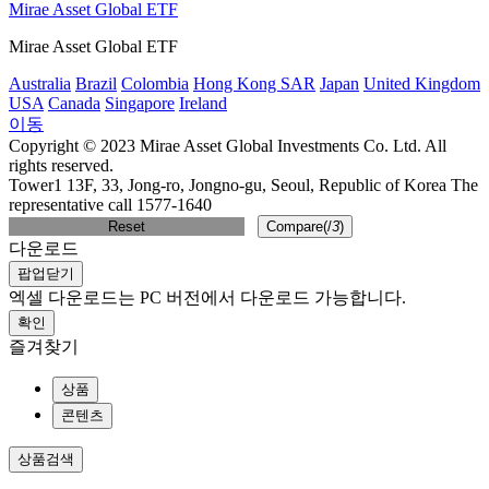
Mirae Asset Global ETF
Mirae Asset Global ETF
Australia
Brazil
Colombia
Hong Kong SAR
Japan
United Kingdom
USA
Canada
Singapore
Ireland
이동
Copyright © 2023 Mirae Asset Global Investments Co. Ltd. All
rights reserved.
Tower1 13F, 33, Jong-ro, Jongno-gu, Seoul, Republic of Korea The
representative call 1577-1640
Reset
Compare(
/
3
)
다운로드
팝업닫기
엑셀 다운로드는 PC 버전에서 다운로드 가능합니다.
확인
즐겨찾기
상품
콘텐츠
상품검색