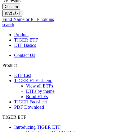
No results
Confirm
팝업닫기
Fund Name or ETF holding
search
Product
TIGER ETF
ETF Basics
Contact Us
Product
ETF List
TIGER ETF Lineup
View all ETFs
ETFs by theme
Bond ETFs
TIGER Factsheet
PDF Download
TIGER ETF
Introducing TIGER ETF