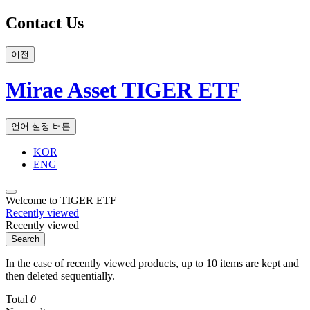
Contact Us
이전
Mirae Asset TIGER ETF
언어 설정 버튼
KOR
ENG
Welcome to TIGER ETF
Recently viewed
Recently viewed
Search
In the case of recently viewed products, up to 10 items are kept and
then deleted sequentially.
Total
0