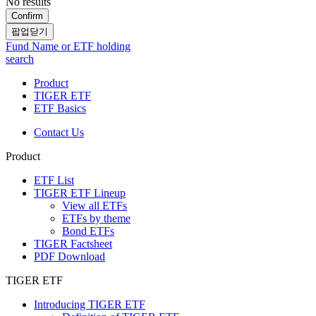
No results
Confirm
팝업닫기
Fund Name or ETF holding
search
Product
TIGER ETF
ETF Basics
Contact Us
Product
ETF List
TIGER ETF Lineup
View all ETFs
ETFs by theme
Bond ETFs
TIGER Factsheet
PDF Download
TIGER ETF
Introducing TIGER ETF