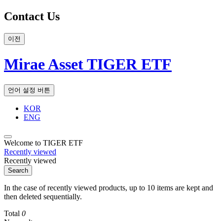
Contact Us
이전
Mirae Asset TIGER ETF
언어 설정 버튼
KOR
ENG
Welcome to TIGER ETF
Recently viewed
Recently viewed
Search
In the case of recently viewed products, up to 10 items are kept and
then deleted sequentially.
Total
0