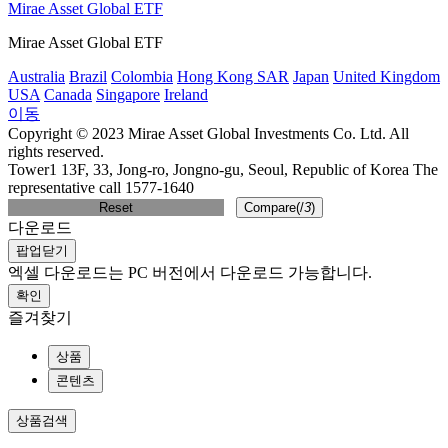
Mirae Asset Global ETF
Mirae Asset Global ETF
Australia
Brazil
Colombia
Hong Kong SAR
Japan
United Kingdom
USA
Canada
Singapore
Ireland
이동
Copyright © 2023 Mirae Asset Global Investments Co. Ltd. All
rights reserved.
Tower1 13F, 33, Jong-ro, Jongno-gu, Seoul, Republic of Korea The
representative call 1577-1640
Reset
Compare(
/
3
)
다운로드
팝업닫기
엑셀 다운로드는 PC 버전에서 다운로드 가능합니다.
확인
즐겨찾기
상품
콘텐츠
상품검색