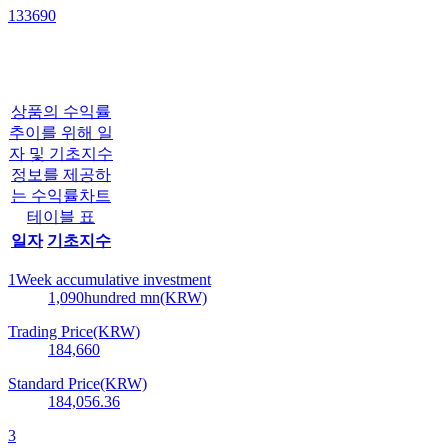
133690
상품의 수익률
추이를 위해 일
자 및 기초지수
정보를 제공하
는 수익률차트
테이블 표
일자
기초지수
1Week accumulative investment
1,090
hundred mn(KRW)
Trading Price(KRW)
184,660
Standard Price(KRW)
184,056.36
3