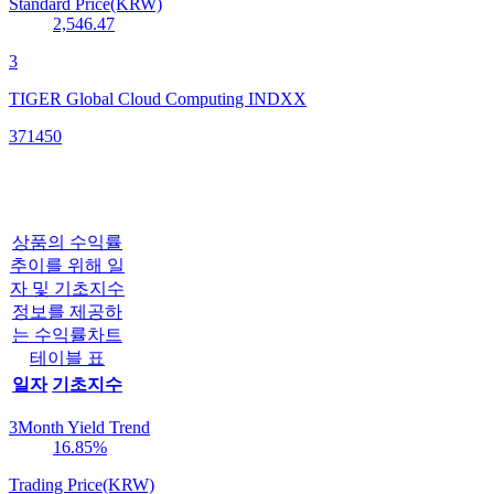
Standard Price(KRW)
2,546.47
3
TIGER Global Cloud Computing INDXX
371450
상품의 수익률
추이를 위해 일
자 및 기초지수
정보를 제공하
는 수익률차트
테이블 표
일자
기초지수
3Month Yield Trend
16.85
%
Trading Price(KRW)