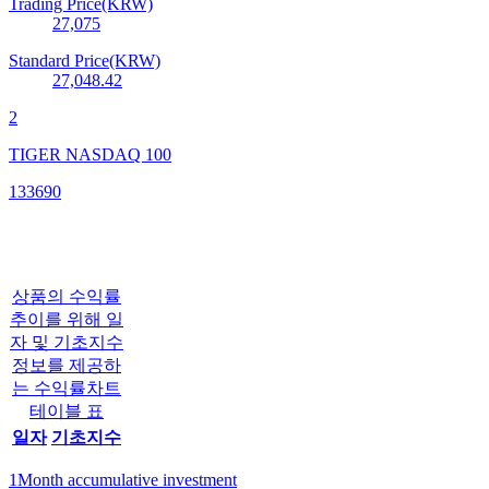
Trading Price(KRW)
27,075
Standard Price(KRW)
27,048.42
2
TIGER NASDAQ 100
133690
상품의 수익률
추이를 위해 일
자 및 기초지수
정보를 제공하
는 수익률차트
테이블 표
일자
기초지수
1Month accumulative investment