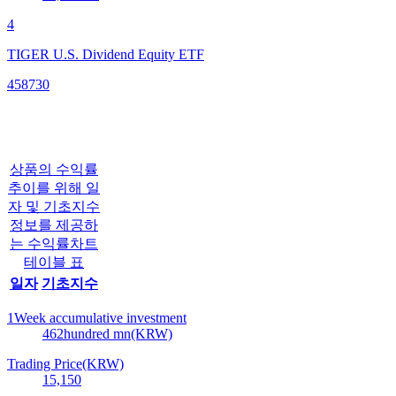
4
TIGER U.S. Dividend Equity ETF
458730
상품의 수익률
추이를 위해 일
자 및 기초지수
정보를 제공하
는 수익률차트
테이블 표
일자
기초지수
1Week accumulative investment
462
hundred mn(KRW)
Trading Price(KRW)
15,150