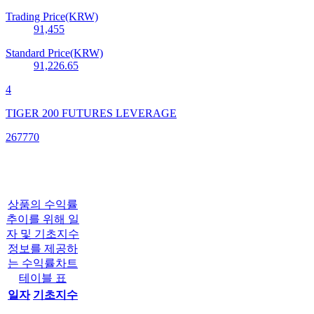
Trading Price(KRW)
91,455
Standard Price(KRW)
91,226.65
4
TIGER 200 FUTURES LEVERAGE
267770
상품의 수익률
추이를 위해 일
자 및 기초지수
정보를 제공하
는 수익률차트
테이블 표
일자
기초지수