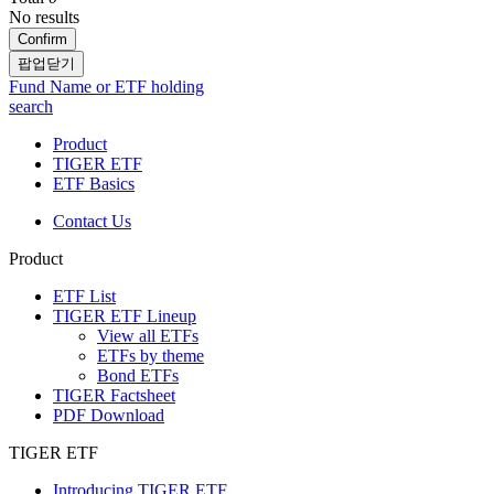
No results
Confirm
팝업닫기
Fund Name or ETF holding
search
Product
TIGER ETF
ETF Basics
Contact Us
Product
ETF List
TIGER ETF Lineup
View all ETFs
ETFs by theme
Bond ETFs
TIGER Factsheet
PDF Download
TIGER ETF
Introducing TIGER ETF