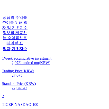
상품의 수익률
추이를 위해 일
자 및 기초지수
정보를 제공하
는 수익률차트
테이블 표
일자
기초지수
1Week accumulative investment
2,078
hundred mn(KRW)
Trading Price(KRW)
27,075
Standard Price(KRW)
27,048.42
2
TIGER NASDAQ 100