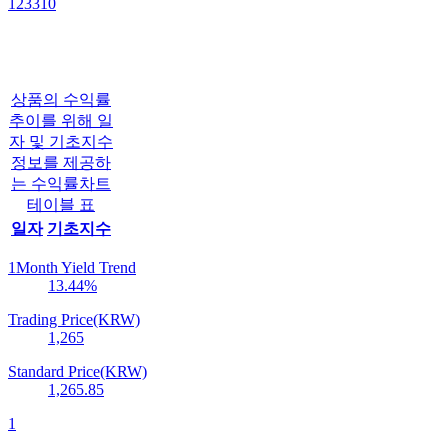
123310
상품의 수익률
추이를 위해 일
자 및 기초지수
정보를 제공하
는 수익률차트
테이블 표
일자
기초지수
1Month Yield Trend
13.44
%
Trading Price(KRW)
1,265
Standard Price(KRW)
1,265.85
1