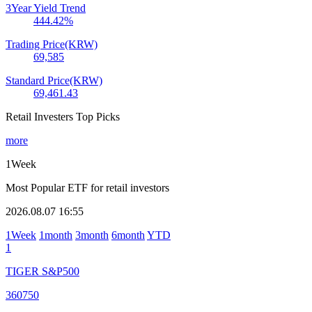
3Year Yield Trend
444.42
%
Trading Price(KRW)
69,585
Standard Price(KRW)
69,461.43
Retail Investers Top Picks
more
1Week
Most Popular ETF for retail investors
2026.08.07 16:55
1Week
1month
3month
6month
YTD
1
TIGER S&P500
360750