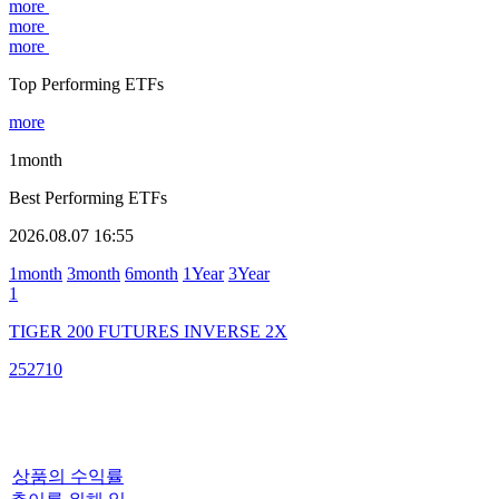
more
more
more
Top Performing ETFs
more
1month
Best Performing ETFs
2026.08.07 16:55
1month
3month
6month
1Year
3Year
1
TIGER 200 FUTURES INVERSE 2X
252710
상품의 수익률