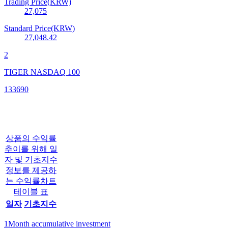
Trading Price(KRW)
27,075
Standard Price(KRW)
27,048.42
2
TIGER NASDAQ 100
133690
상품의 수익률
추이를 위해 일
자 및 기초지수
정보를 제공하
는 수익률차트
테이블 표
일자
기초지수
1Month accumulative investment