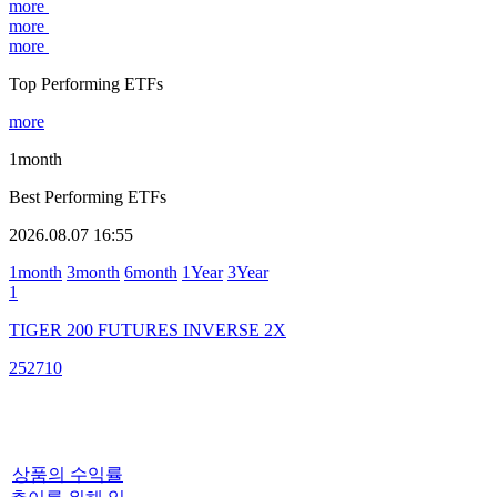
more
more
more
Top Performing ETFs
more
1month
Best Performing ETFs
2026.08.07 16:55
1month
3month
6month
1Year
3Year
1
TIGER 200 FUTURES INVERSE 2X
252710
상품의 수익률