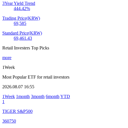
3Year Yield Trend
444.42
%
Trading Price(KRW)
69,585
Standard Price(KRW)
69,461.43
Retail Investers Top Picks
more
1Week
Most Popular ETF for retail investors
2026.08.07 16:55
1Week
1month
3month
6month
YTD
1
TIGER S&P500
360750