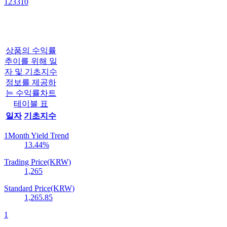
123310
상품의 수익률
추이를 위해 일
자 및 기초지수
정보를 제공하
는 수익률차트
테이블 표
일자
기초지수
1Month Yield Trend
13.44
%
Trading Price(KRW)
1,265
Standard Price(KRW)
1,265.85
1