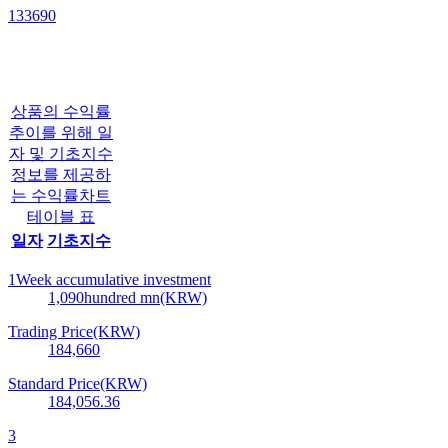
133690
상품의 수익률
추이를 위해 일
자 및 기초지수
정보를 제공하
는 수익률차트
테이블 표
일자
기초지수
1Week accumulative investment
1,090
hundred mn(KRW)
Trading Price(KRW)
184,660
Standard Price(KRW)
184,056.36
3