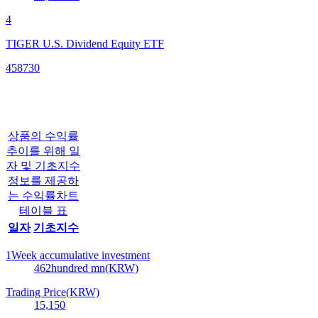
4
TIGER U.S. Dividend Equity ETF
458730
상품의 수익률
추이를 위해 일
자 및 기초지수
정보를 제공하
는 수익률차트
테이블 표
일자
기초지수
1Week accumulative investment
462
hundred mn(KRW)
Trading Price(KRW)
15,150