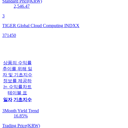
Standard Price(KRW)
2,546.47
3
TIGER Global Cloud Computing INDXX
371450
상품의 수익률
추이를 위해 일
자 및 기초지수
정보를 제공하
는 수익률차트
테이블 표
일자
기초지수
3Month Yield Trend
16.85
%
Trading Price(KRW)