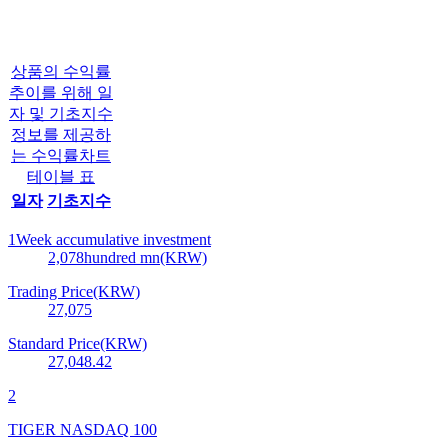
상품의 수익률
추이를 위해 일
자 및 기초지수
정보를 제공하
는 수익률차트
테이블 표
일자
기초지수
1Week accumulative investment
2,078
hundred mn(KRW)
Trading Price(KRW)
27,075
Standard Price(KRW)
27,048.42
2
TIGER NASDAQ 100