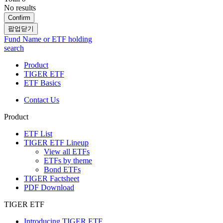
No results
Confirm
팝업닫기
Fund Name or ETF holding
search
Product
TIGER ETF
ETF Basics
Contact Us
Product
ETF List
TIGER ETF Lineup
View all ETFs
ETFs by theme
Bond ETFs
TIGER Factsheet
PDF Download
TIGER ETF
Introducing TIGER ETF