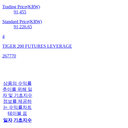
Trading Price(KRW)
91,455
Standard Price(KRW)
91,226.65
4
TIGER 200 FUTURES LEVERAGE
267770
상품의 수익률
추이를 위해 일
자 및 기초지수
정보를 제공하
는 수익률차트
테이블 표
일자
기초지수