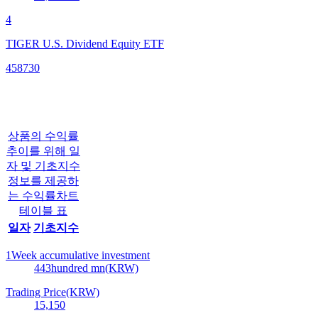
4
TIGER U.S. Dividend Equity ETF
458730
상품의 수익률
추이를 위해 일
자 및 기초지수
정보를 제공하
는 수익률차트
테이블 표
일자
기초지수
1Week accumulative investment
443
hundred mn(KRW)
Trading Price(KRW)
15,150