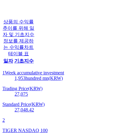
상품의 수익률
추이를 위해 일
자 및 기초지수
정보를 제공하
는 수익률차트
테이블 표
일자
기초지수
1Week accumulative investment
1,953
hundred mn(KRW)
Trading Price(KRW)
27,075
Standard Price(KRW)
27,048.42
2
TIGER NASDAQ 100