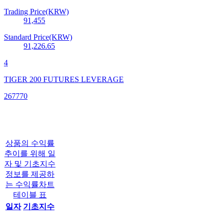
Trading Price(KRW)
91,455
Standard Price(KRW)
91,226.65
4
TIGER 200 FUTURES LEVERAGE
267770
상품의 수익률
추이를 위해 일
자 및 기초지수
정보를 제공하
는 수익률차트
테이블 표
일자
기초지수