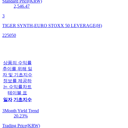
Standard Price(KRW)
2,546.47
3
TIGER SYNTH-EURO STOXX 50 LEVERAGE(H)
225050
상품의 수익률
추이를 위해 일
자 및 기초지수
정보를 제공하
는 수익률차트
테이블 표
일자
기초지수
3Month Yield Trend
20.23
%
Trading Price(KRW)