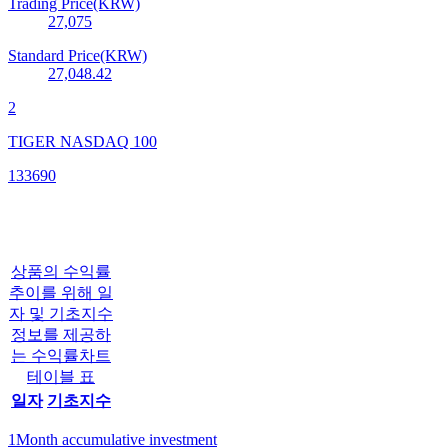
Trading Price(KRW)
27,075
Standard Price(KRW)
27,048.42
2
TIGER NASDAQ 100
133690
상품의 수익률
추이를 위해 일
자 및 기초지수
정보를 제공하
는 수익률차트
테이블 표
일자
기초지수
1Month accumulative investment