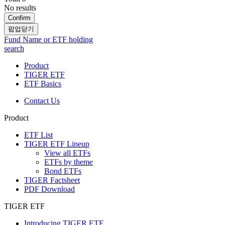
No results
Confirm
팝업닫기
Fund Name or ETF holding
search
Product
TIGER ETF
ETF Basics
Contact Us
Product
ETF List
TIGER ETF Lineup
View all ETFs
ETFs by theme
Bond ETFs
TIGER Factsheet
PDF Download
TIGER ETF
Introducing TIGER ETF