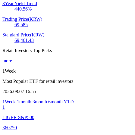
3Year Yield Trend
440.56
%
Trading Price(KRW)
69,585
Standard Price(KRW)
69,461.43
Retail Investers Top Picks
more
1Week
Most Popular ETF for retail investors
2026.08.07 16:55
1Week
1month
3month
6month
YTD
1
TIGER S&P500
360750