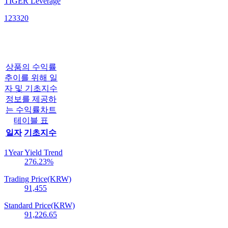
TIGER Leverage
123320
상품의 수익률
추이를 위해 일
자 및 기초지수
정보를 제공하
는 수익률차트
테이블 표
일자
기초지수
1Year Yield Trend
276.23
%
Trading Price(KRW)
91,455
Standard Price(KRW)
91,226.65