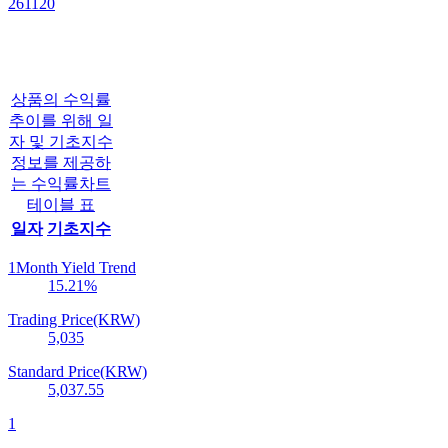
261120
상품의 수익률
추이를 위해 일
자 및 기초지수
정보를 제공하
는 수익률차트
테이블 표
일자
기초지수
1Month Yield Trend
15.21
%
Trading Price(KRW)
5,035
Standard Price(KRW)
5,037.55
1