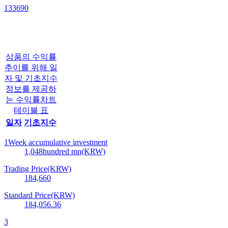
133690
상품의 수익률
추이를 위해 일
자 및 기초지수
정보를 제공하
는 수익률차트
테이블 표
일자
기초지수
1Week accumulative investment
1,048
hundred mn(KRW)
Trading Price(KRW)
184,660
Standard Price(KRW)
184,056.36
3