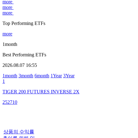
more
more
more
Top Performing ETFs
more
1month
Best Performing ETFs
2026.08.07 16:55
1month
3month
6month
1Year
3Year
1
TIGER 200 FUTURES INVERSE 2X
252710
상품의 수익률