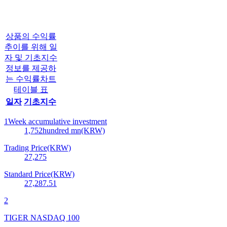
상품의 수익률
추이를 위해 일
자 및 기초지수
정보를 제공하
는 수익률차트
테이블 표
일자
기초지수
1Week accumulative investment
1,752
hundred mn(KRW)
Trading Price(KRW)
27,275
Standard Price(KRW)
27,287.51
2
TIGER NASDAQ 100