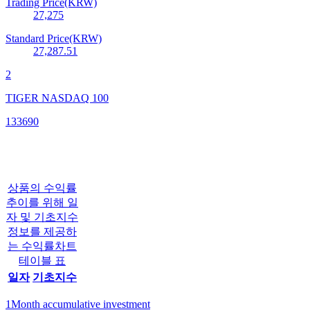
Trading Price(KRW)
27,275
Standard Price(KRW)
27,287.51
2
TIGER NASDAQ 100
133690
상품의 수익률
추이를 위해 일
자 및 기초지수
정보를 제공하
는 수익률차트
테이블 표
일자
기초지수
1Month accumulative investment