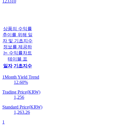
123310
상품의 수익률
추이를 위해 일
자 및 기초지수
정보를 제공하
는 수익률차트
테이블 표
일자
기초지수
1Month Yield Trend
12.60
%
Trading Price(KRW)
1,256
Standard Price(KRW)
1,263.26
1