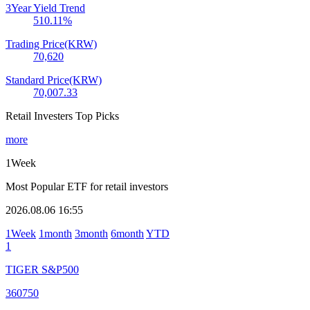
3Year Yield Trend
510.11
%
Trading Price(KRW)
70,620
Standard Price(KRW)
70,007.33
Retail Investers Top Picks
more
1Week
Most Popular ETF for retail investors
2026.08.06 16:55
1Week
1month
3month
6month
YTD
1
TIGER S&P500
360750