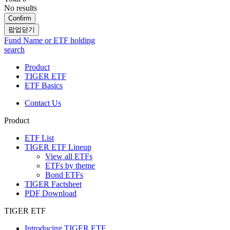
No results
Confirm
팝업닫기
Fund Name or ETF holding
search
Product
TIGER ETF
ETF Basics
Contact Us
Product
ETF List
TIGER ETF Lineup
View all ETFs
ETFs by theme
Bond ETFs
TIGER Factsheet
PDF Download
TIGER ETF
Introducing TIGER ETF