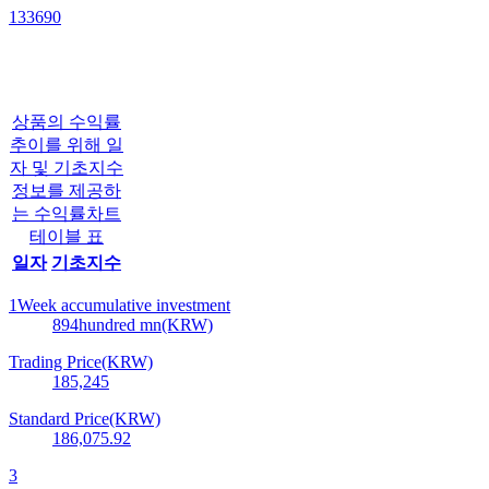
133690
상품의 수익률
추이를 위해 일
자 및 기초지수
정보를 제공하
는 수익률차트
테이블 표
일자
기초지수
1Week accumulative investment
894
hundred mn(KRW)
Trading Price(KRW)
185,245
Standard Price(KRW)
186,075.92
3