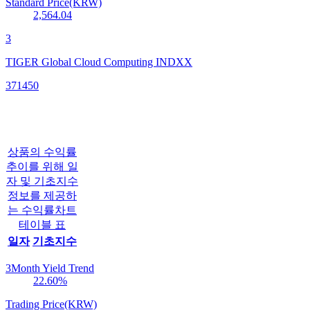
Standard Price(KRW)
2,564.04
3
TIGER Global Cloud Computing INDXX
371450
상품의 수익률
추이를 위해 일
자 및 기초지수
정보를 제공하
는 수익률차트
테이블 표
일자
기초지수
3Month Yield Trend
22.60
%
Trading Price(KRW)