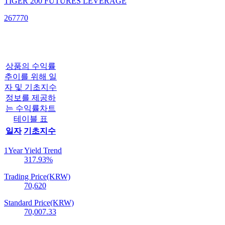
TIGER 200 FUTURES LEVERAGE
267770
상품의 수익률
추이를 위해 일
자 및 기초지수
정보를 제공하
는 수익률차트
테이블 표
일자
기초지수
1Year Yield Trend
317.93
%
Trading Price(KRW)
70,620
Standard Price(KRW)
70,007.33