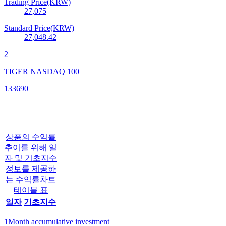
Trading Price(KRW)
27,075
Standard Price(KRW)
27,048.42
2
TIGER NASDAQ 100
133690
상품의 수익률
추이를 위해 일
자 및 기초지수
정보를 제공하
는 수익률차트
테이블 표
일자
기초지수
1Month accumulative investment