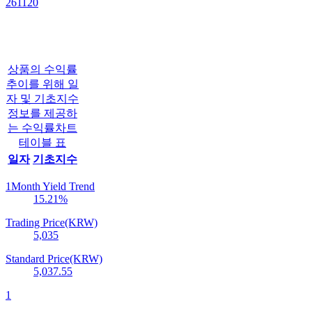
261120
상품의 수익률
추이를 위해 일
자 및 기초지수
정보를 제공하
는 수익률차트
테이블 표
일자
기초지수
1Month Yield Trend
15.21
%
Trading Price(KRW)
5,035
Standard Price(KRW)
5,037.55
1