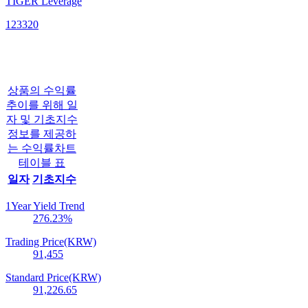
TIGER Leverage
123320
상품의 수익률
추이를 위해 일
자 및 기초지수
정보를 제공하
는 수익률차트
테이블 표
일자
기초지수
1Year Yield Trend
276.23
%
Trading Price(KRW)
91,455
Standard Price(KRW)
91,226.65