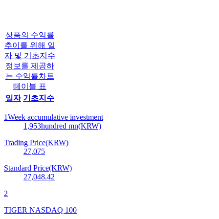
상품의 수익률
추이를 위해 일
자 및 기초지수
정보를 제공하
는 수익률차트
테이블 표
일자
기초지수
1Week accumulative investment
1,953
hundred mn(KRW)
Trading Price(KRW)
27,075
Standard Price(KRW)
27,048.42
2
TIGER NASDAQ 100