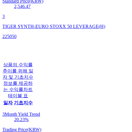
Standard Price(KRW)
2,546.47
3
TIGER SYNTH-EURO STOXX 50 LEVERAGE(H)
225050
상품의 수익률
추이를 위해 일
자 및 기초지수
정보를 제공하
는 수익률차트
테이블 표
일자
기초지수
3Month Yield Trend
20.23
%
Trading Price(KRW)