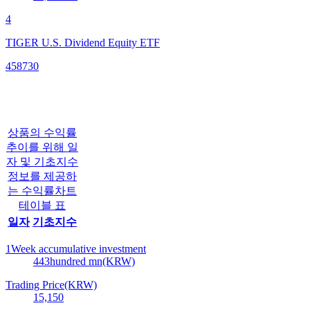
4
TIGER U.S. Dividend Equity ETF
458730
상품의 수익률
추이를 위해 일
자 및 기초지수
정보를 제공하
는 수익률차트
테이블 표
일자
기초지수
1Week accumulative investment
443
hundred mn(KRW)
Trading Price(KRW)
15,150