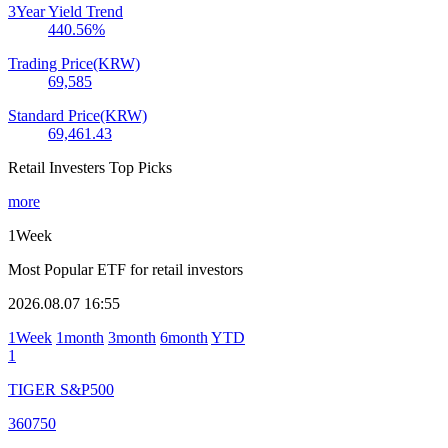
3Year Yield Trend
440.56
%
Trading Price(KRW)
69,585
Standard Price(KRW)
69,461.43
Retail Investers Top Picks
more
1Week
Most Popular ETF for retail investors
2026.08.07 16:55
1Week
1month
3month
6month
YTD
1
TIGER S&P500
360750