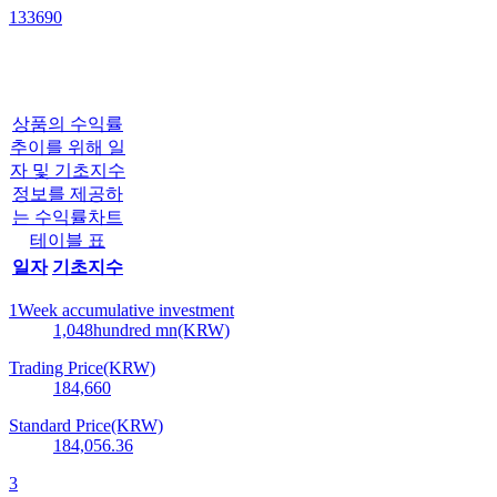
133690
상품의 수익률
추이를 위해 일
자 및 기초지수
정보를 제공하
는 수익률차트
테이블 표
일자
기초지수
1Week accumulative investment
1,048
hundred mn(KRW)
Trading Price(KRW)
184,660
Standard Price(KRW)
184,056.36
3