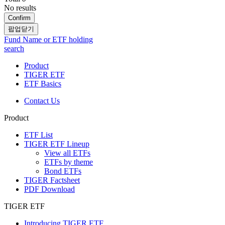
No results
Confirm
팝업닫기
Fund Name or ETF holding
search
Product
TIGER ETF
ETF Basics
Contact Us
Product
ETF List
TIGER ETF Lineup
View all ETFs
ETFs by theme
Bond ETFs
TIGER Factsheet
PDF Download
TIGER ETF
Introducing TIGER ETF