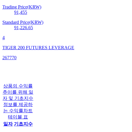
Trading Price(KRW)
91,455
Standard Price(KRW)
91,226.65
4
TIGER 200 FUTURES LEVERAGE
267770
상품의 수익률
추이를 위해 일
자 및 기초지수
정보를 제공하
는 수익률차트
테이블 표
일자
기초지수