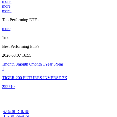
more
more
more
Top Performing ETFs
more
1month
Best Performing ETFs
2026.08.07 16:55
1month
3month
6month
1Year
3Year
1
TIGER 200 FUTURES INVERSE 2X
252710
상품의 수익률