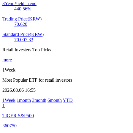
3Year Yield Trend
440.56
%
Trading Price(KRW)
70,620
Standard Price(KRW)
70,007.33
Retail Investers Top Picks
more
1Week
Most Popular ETF for retail investors
2026.08.06 16:55
1Week
1month
3month
6month
YTD
1
TIGER S&P500
360750