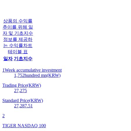
상품의 수익률
추이를 위해 일
자 및 기초지수
정보를 제공하
는 수익률차트
테이블 표
일자
기초지수
1Week accumulative investment
1,752
hundred mn(KRW)
Trading Price(KRW)
27,275
Standard Price(KRW)
27,287.51
2
TIGER NASDAQ 100