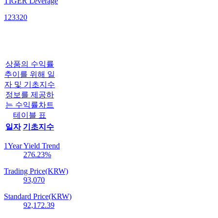
TIGER Leverage
123320
상품의 수익률
추이를 위해 일
자 및 기초지수
정보를 제공하
는 수익률차트
테이블 표
일자
기초지수
1Year Yield Trend
276.23
%
Trading Price(KRW)
93,070
Standard Price(KRW)
92,172.39