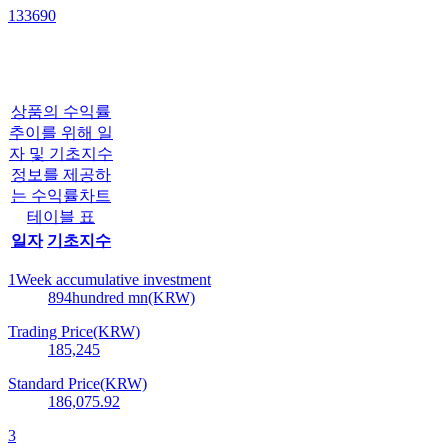
133690
상품의 수익률
추이를 위해 일
자 및 기초지수
정보를 제공하
는 수익률차트
테이블 표
일자
기초지수
1Week accumulative investment
894
hundred mn(KRW)
Trading Price(KRW)
185,245
Standard Price(KRW)
186,075.92
3