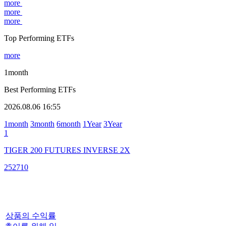
more
more
more
Top Performing ETFs
more
1month
Best Performing ETFs
2026.08.06 16:55
1month
3month
6month
1Year
3Year
1
TIGER 200 FUTURES INVERSE 2X
252710
상품의 수익률