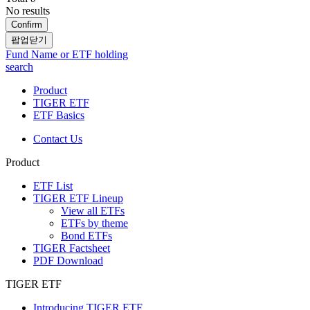
No results
Confirm
팝업닫기
Fund Name or ETF holding
search
Product
TIGER ETF
ETF Basics
Contact Us
Product
ETF List
TIGER ETF Lineup
View all ETFs
ETFs by theme
Bond ETFs
TIGER Factsheet
PDF Download
TIGER ETF
Introducing TIGER ETF