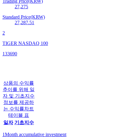
Trading Price(KRW)
27,275
Standard Price(KRW)
27,287.51
2
TIGER NASDAQ 100
133690
상품의 수익률
추이를 위해 일
자 및 기초지수
정보를 제공하
는 수익률차트
테이블 표
일자
기초지수
1Month accumulative investment