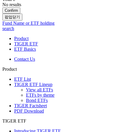
No results
Confirm
팝업닫기
Fund Name or ETF holding
search
Product
TIGER ETF
ETF Basics
Contact Us
Product
ETF List
TIGER ETF Lineup
View all ETFs
ETFs by theme
Bond ETFs
TIGER Factsheet
PDF Download
TIGER ETF
Introducing TIGER ETF