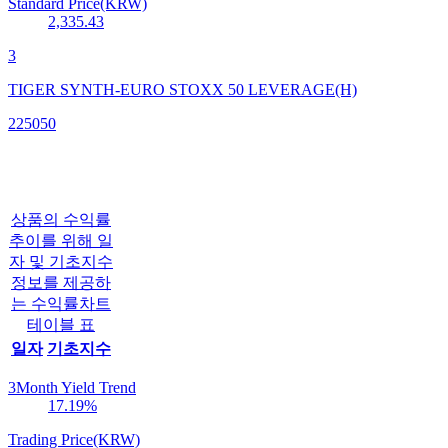
Standard Price(KRW)
2,335.43
3
TIGER SYNTH-EURO STOXX 50 LEVERAGE(H)
225050
상품의 수익률
추이를 위해 일
자 및 기초지수
정보를 제공하
는 수익률차트
테이블 표
일자
기초지수
3Month Yield Trend
17.19
%
Trading Price(KRW)