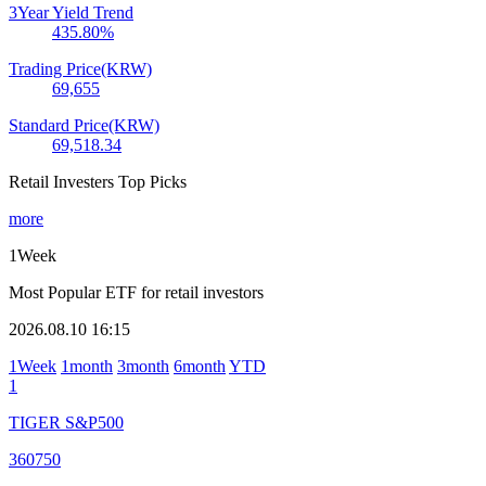
3Year Yield Trend
435.80
%
Trading Price(KRW)
69,655
Standard Price(KRW)
69,518.34
Retail Investers Top Picks
more
1Week
Most Popular ETF for retail investors
2026.08.10 16:15
1Week
1month
3month
6month
YTD
1
TIGER S&P500
360750