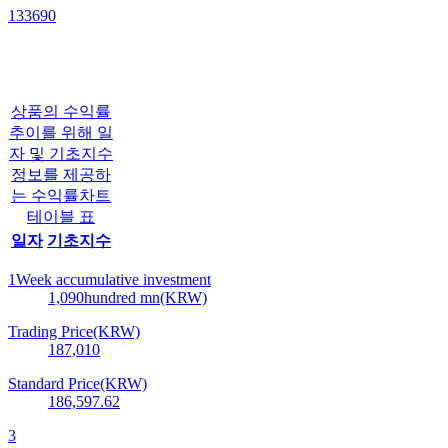
133690
상품의 수익률
추이를 위해 일
자 및 기초지수
정보를 제공하
는 수익률차트
테이블 표
일자
기초지수
1Week accumulative investment
1,090
hundred mn(KRW)
Trading Price(KRW)
187,010
Standard Price(KRW)
186,597.62
3