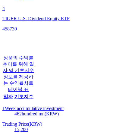
4
TIGER U.S. Dividend Equity ETF
458730
상품의 수익률
추이를 위해 일
자 및 기초지수
정보를 제공하
는 수익률차트
테이블 표
일자
기초지수
1Week accumulative investment
462
hundred mn(KRW)
Trading Price(KRW)
15,200