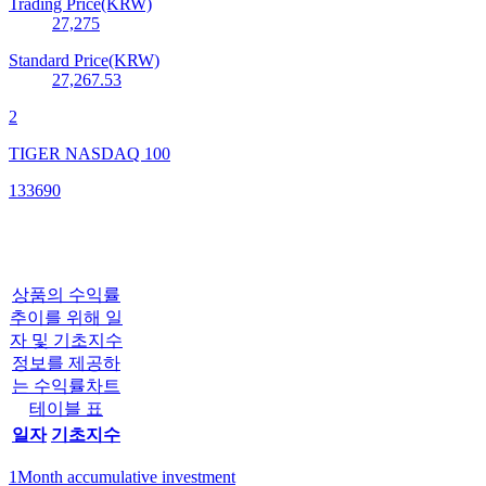
Trading Price(KRW)
27,275
Standard Price(KRW)
27,267.53
2
TIGER NASDAQ 100
133690
상품의 수익률
추이를 위해 일
자 및 기초지수
정보를 제공하
는 수익률차트
테이블 표
일자
기초지수
1Month accumulative investment