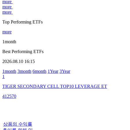
more
more
more
Top Performing ETFs
more
1month
Best Performing ETFs
2026.08.10 16:15
1month
3month
6month
1Year
3Year
1
TIGER SECONDARY CELL TOP10 LEVERAGE ET
412570
상품의 수익률