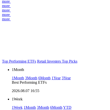
more
more
more
more
more
Top Performing ETFs
Retail Investers Top Picks
1Month
1Month
3Month
6Month
1Year
3Year
Best Performing ETFs
2026.08.07 16:55
1Week
1Week
1Month
3Month
6Month
YTD