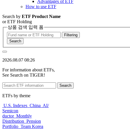
Advantages of ETF
How to use ETF
Search by
ETF Product Name
or ETF Holding
상품 검색 입력 폼
Filtering
Search
2026.08.07 08:26
For information about ETFs,
See Search on TIGER!
Search
ETFs by theme
U.S. Indexes
China
AI/
Semicon
ductor
Monthly
Distribution
Pension
Portfolio
Team Korea