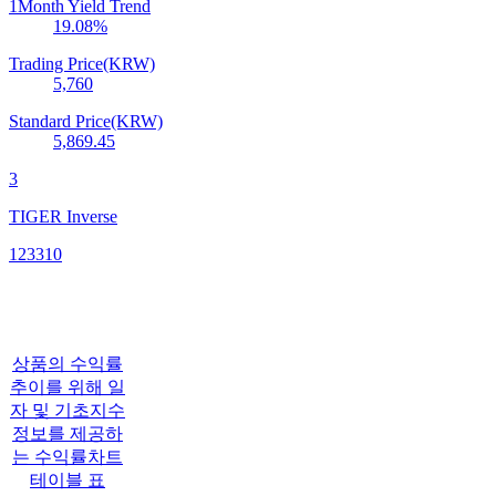
1Month Yield Trend
19.08
%
Trading Price(KRW)
5,760
Standard Price(KRW)
5,869.45
3
TIGER Inverse
123310
상품의 수익률
추이를 위해 일
자 및 기초지수
정보를 제공하
는 수익률차트
테이블 표