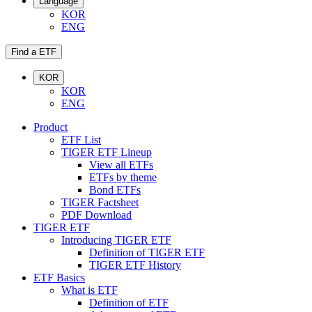
Language
KOR
ENG
Find a ETF
KOR
KOR
ENG
Product
ETF List
TIGER ETF Lineup
View all ETFs
ETFs by theme
Bond ETFs
TIGER Factsheet
PDF Download
TIGER ETF
Introducing TIGER ETF
Definition of TIGER ETF
TIGER ETF History
ETF Basics
What is ETF
Definition of ETF