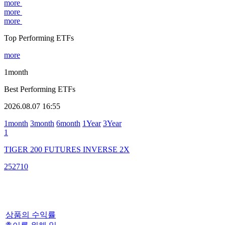
more
more
more
Top Performing ETFs
more
1month
Best Performing ETFs
2026.08.07 16:55
1month
3month
6month
1Year
3Year
1
TIGER 200 FUTURES INVERSE 2X
252710
상품의 수익률