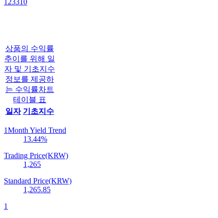
123310
상품의 수익률
추이를 위해 일
자 및 기초지수
정보를 제공하
는 수익률차트
테이블 표
일자
기초지수
1Month Yield Trend
13.44
%
Trading Price(KRW)
1,265
Standard Price(KRW)
1,265.85
1