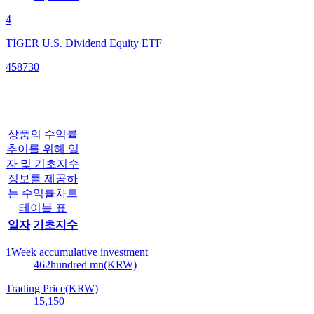
4
TIGER U.S. Dividend Equity ETF
458730
상품의 수익률
추이를 위해 일
자 및 기초지수
정보를 제공하
는 수익률차트
테이블 표
일자
기초지수
1Week accumulative investment
462
hundred mn(KRW)
Trading Price(KRW)
15,150