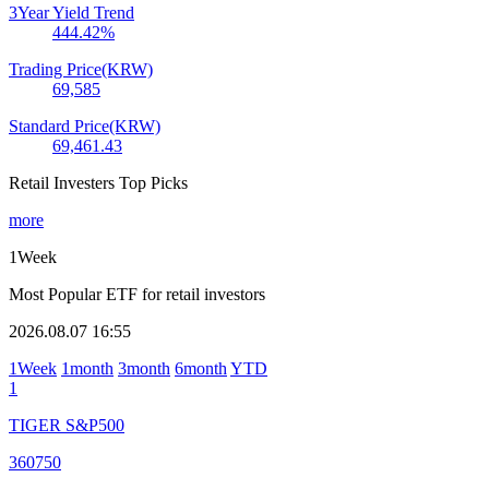
3Year Yield Trend
444.42
%
Trading Price(KRW)
69,585
Standard Price(KRW)
69,461.43
Retail Investers Top Picks
more
1Week
Most Popular ETF for retail investors
2026.08.07 16:55
1Week
1month
3month
6month
YTD
1
TIGER S&P500
360750