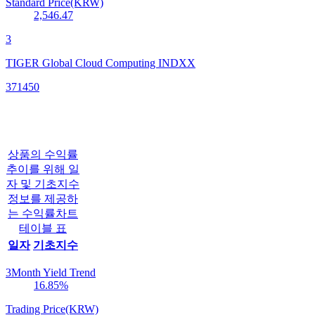
Standard Price(KRW)
2,546.47
3
TIGER Global Cloud Computing INDXX
371450
상품의 수익률
추이를 위해 일
자 및 기초지수
정보를 제공하
는 수익률차트
테이블 표
일자
기초지수
3Month Yield Trend
16.85
%
Trading Price(KRW)