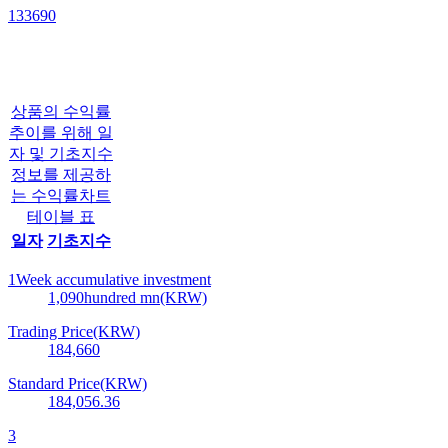
133690
상품의 수익률
추이를 위해 일
자 및 기초지수
정보를 제공하
는 수익률차트
테이블 표
일자
기초지수
1Week accumulative investment
1,090
hundred mn(KRW)
Trading Price(KRW)
184,660
Standard Price(KRW)
184,056.36
3