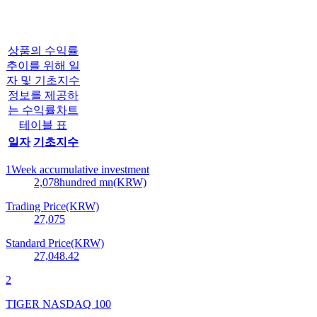
상품의 수익률
추이를 위해 일
자 및 기초지수
정보를 제공하
는 수익률차트
테이블 표
일자
기초지수
1Week accumulative investment
2,078
hundred mn(KRW)
Trading Price(KRW)
27,075
Standard Price(KRW)
27,048.42
2
TIGER NASDAQ 100