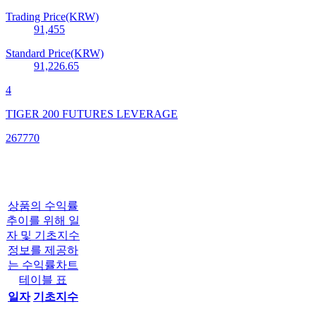
Trading Price(KRW)
91,455
Standard Price(KRW)
91,226.65
4
TIGER 200 FUTURES LEVERAGE
267770
상품의 수익률
추이를 위해 일
자 및 기초지수
정보를 제공하
는 수익률차트
테이블 표
일자
기초지수