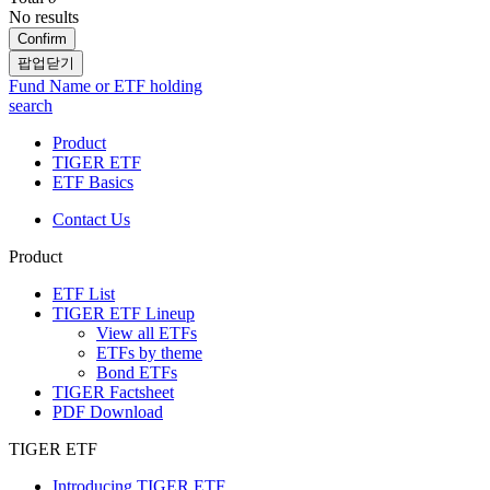
No results
Confirm
팝업닫기
Fund Name or ETF holding
search
Product
TIGER ETF
ETF Basics
Contact Us
Product
ETF List
TIGER ETF Lineup
View all ETFs
ETFs by theme
Bond ETFs
TIGER Factsheet
PDF Download
TIGER ETF
Introducing TIGER ETF