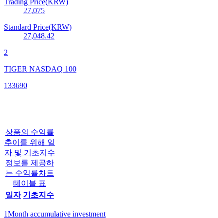
Trading Price(KRW)
27,075
Standard Price(KRW)
27,048.42
2
TIGER NASDAQ 100
133690
상품의 수익률
추이를 위해 일
자 및 기초지수
정보를 제공하
는 수익률차트
테이블 표
일자
기초지수
1Month accumulative investment