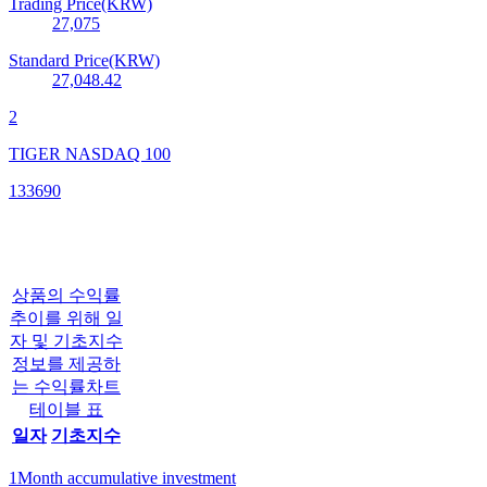
Trading Price(KRW)
27,075
Standard Price(KRW)
27,048.42
2
TIGER NASDAQ 100
133690
상품의 수익률
추이를 위해 일
자 및 기초지수
정보를 제공하
는 수익률차트
테이블 표
일자
기초지수
1Month accumulative investment