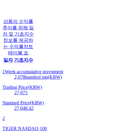
상품의 수익률
추이를 위해 일
자 및 기초지수
정보를 제공하
는 수익률차트
테이블 표
일자
기초지수
1Week accumulative investment
2,078
hundred mn(KRW)
Trading Price(KRW)
27,075
Standard Price(KRW)
27,048.42
2
TIGER NASDAQ 100