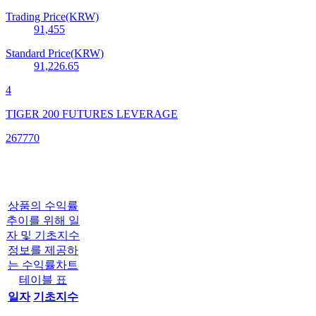
Trading Price(KRW)
91,455
Standard Price(KRW)
91,226.65
4
TIGER 200 FUTURES LEVERAGE
267770
상품의 수익률
추이를 위해 일
자 및 기초지수
정보를 제공하
는 수익률차트
테이블 표
일자
기초지수