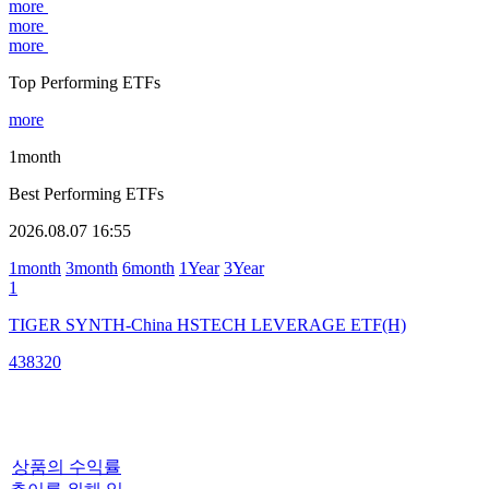
more
more
more
Top Performing ETFs
more
1month
Best Performing ETFs
2026.08.07 16:55
1month
3month
6month
1Year
3Year
1
TIGER SYNTH-China HSTECH LEVERAGE ETF(H)
438320
상품의 수익률