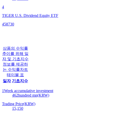
4
TIGER U.S. Dividend Equity ETF
458730
상품의 수익률
추이를 위해 일
자 및 기초지수
정보를 제공하
는 수익률차트
테이블 표
일자
기초지수
1Week accumulative investment
462
hundred mn(KRW)
Trading Price(KRW)
15,150