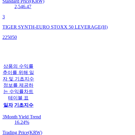
Standard Price(KRW)
2,546.47
3
TIGER SYNTH-EURO STOXX 50 LEVERAGE(H)
225050
상품의 수익률
추이를 위해 일
자 및 기초지수
정보를 제공하
는 수익률차트
테이블 표
일자
기초지수
3Month Yield Trend
16.24
%
Trading Price(KRW)