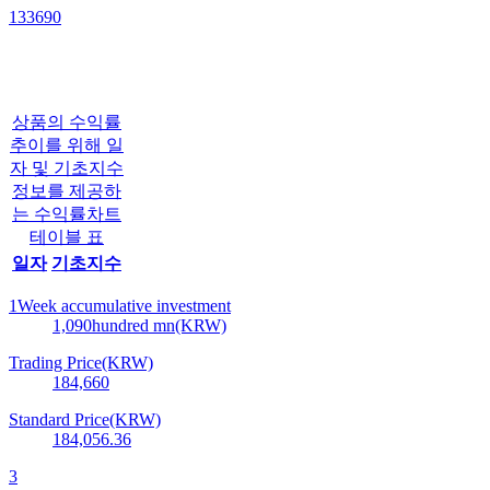
133690
상품의 수익률
추이를 위해 일
자 및 기초지수
정보를 제공하
는 수익률차트
테이블 표
일자
기초지수
1Week accumulative investment
1,090
hundred mn(KRW)
Trading Price(KRW)
184,660
Standard Price(KRW)
184,056.36
3