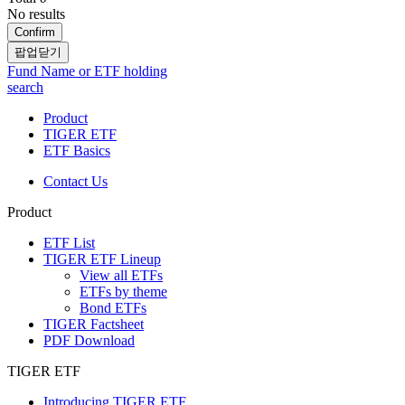
No results
Confirm
팝업닫기
Fund Name or ETF holding
search
Product
TIGER ETF
ETF Basics
Contact Us
Product
ETF List
TIGER ETF Lineup
View all ETFs
ETFs by theme
Bond ETFs
TIGER Factsheet
PDF Download
TIGER ETF
Introducing TIGER ETF