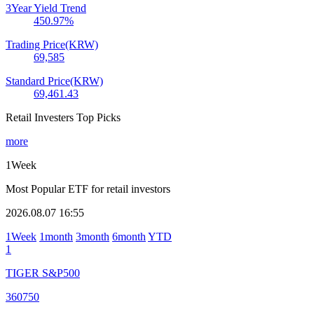
3Year Yield Trend
450.97
%
Trading Price(KRW)
69,585
Standard Price(KRW)
69,461.43
Retail Investers Top Picks
more
1Week
Most Popular ETF for retail investors
2026.08.07 16:55
1Week
1month
3month
6month
YTD
1
TIGER S&P500
360750