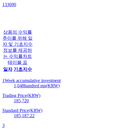
133690
상품의 수익률
추이를 위해 일
자 및 기초지수
정보를 제공하
는 수익률차트
테이블 표
일자
기초지수
1Week accumulative investment
1,048
hundred mn(KRW)
Trading Price(KRW)
185,720
Standard Price(KRW)
185,187.22
3