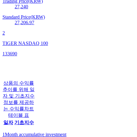
Trading Price(KRW)
27,240
Standard Price(KRW)
27,206.97
2
TIGER NASDAQ 100
133690
상품의 수익률
추이를 위해 일
자 및 기초지수
정보를 제공하
는 수익률차트
테이블 표
일자
기초지수
1Month accumulative investment