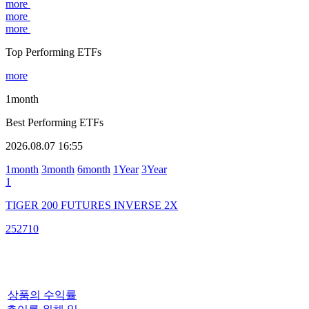
more
more
more
Top Performing ETFs
more
1month
Best Performing ETFs
2026.08.07 16:55
1month
3month
6month
1Year
3Year
1
TIGER 200 FUTURES INVERSE 2X
252710
상품의 수익률