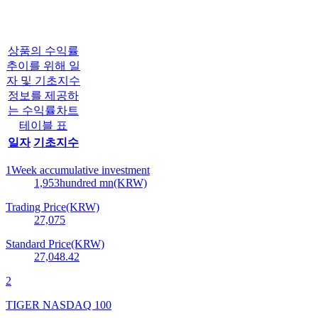
상품의 수익률
추이를 위해 일
자 및 기초지수
정보를 제공하
는 수익률차트
테이블 표
일자
기초지수
1Week accumulative investment
1,953
hundred mn(KRW)
Trading Price(KRW)
27,075
Standard Price(KRW)
27,048.42
2
TIGER NASDAQ 100