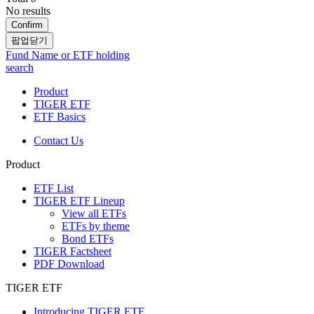
No results
Confirm
팝업닫기
Fund Name or ETF holding
search
Product
TIGER ETF
ETF Basics
Contact Us
Product
ETF List
TIGER ETF Lineup
View all ETFs
ETFs by theme
Bond ETFs
TIGER Factsheet
PDF Download
TIGER ETF
Introducing TIGER ETF