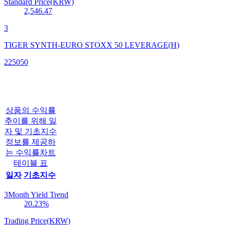
Standard Price(KRW)
2,546.47
3
TIGER SYNTH-EURO STOXX 50 LEVERAGE(H)
225050
상품의 수익률
추이를 위해 일
자 및 기초지수
정보를 제공하
는 수익률차트
테이블 표
일자
기초지수
3Month Yield Trend
20.23
%
Trading Price(KRW)