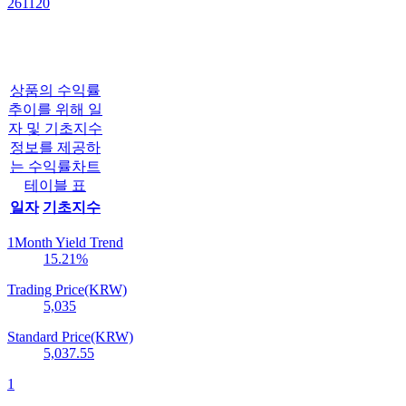
261120
상품의 수익률
추이를 위해 일
자 및 기초지수
정보를 제공하
는 수익률차트
테이블 표
일자
기초지수
1Month Yield Trend
15.21
%
Trading Price(KRW)
5,035
Standard Price(KRW)
5,037.55
1