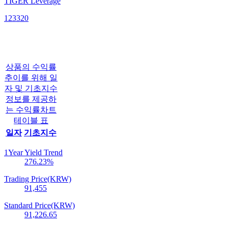
TIGER Leverage
123320
상품의 수익률
추이를 위해 일
자 및 기초지수
정보를 제공하
는 수익률차트
테이블 표
일자
기초지수
1Year Yield Trend
276.23
%
Trading Price(KRW)
91,455
Standard Price(KRW)
91,226.65