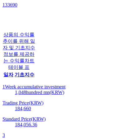
133690
상품의 수익률
추이를 위해 일
자 및 기초지수
정보를 제공하
는 수익률차트
테이블 표
일자
기초지수
1Week accumulative investment
1,048
hundred mn(KRW)
Trading Price(KRW)
184,660
Standard Price(KRW)
184,056.36
3