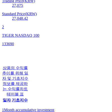
Trading Price(KRW)
27,075
Standard Price(KRW)
27,048.42
2
TIGER NASDAQ 100
133690
상품의 수익률
추이를 위해 일
자 및 기초지수
정보를 제공하
는 수익률차트
테이블 표
일자
기초지수
1Month accumulative investment