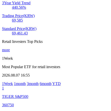
3Year Yield Trend
440.56
%
Trading Price(KRW)
69,585
Standard Price(KRW)
69,461.43
Retail Investers Top Picks
more
1Week
Most Popular ETF for retail investors
2026.08.07 16:55
1Week
1month
3month
6month
YTD
1
TIGER S&P500
360750