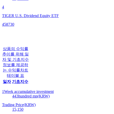
4
TIGER U.S. Dividend Equity ETF
458730
상품의 수익률
추이를 위해 일
자 및 기초지수
정보를 제공하
는 수익률차트
테이블 표
일자
기초지수
1Week accumulative investment
443
hundred mn(KRW)
Trading Price(KRW)
15,150