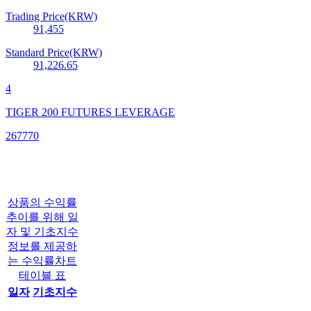
Trading Price(KRW)
91,455
Standard Price(KRW)
91,226.65
4
TIGER 200 FUTURES LEVERAGE
267770
상품의 수익률
추이를 위해 일
자 및 기초지수
정보를 제공하
는 수익률차트
테이블 표
일자
기초지수