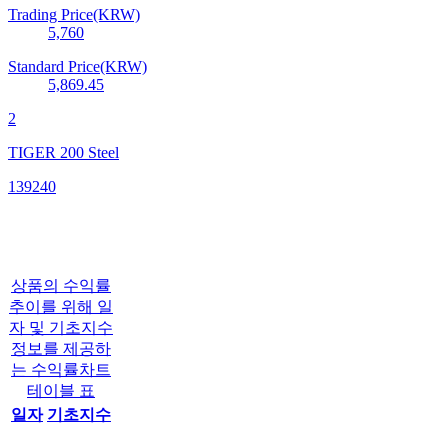
Trading Price(KRW)
5,760
Standard Price(KRW)
5,869.45
2
TIGER 200 Steel
139240
상품의 수익률
추이를 위해 일
자 및 기초지수
정보를 제공하
는 수익률차트
테이블 표
일자
기초지수