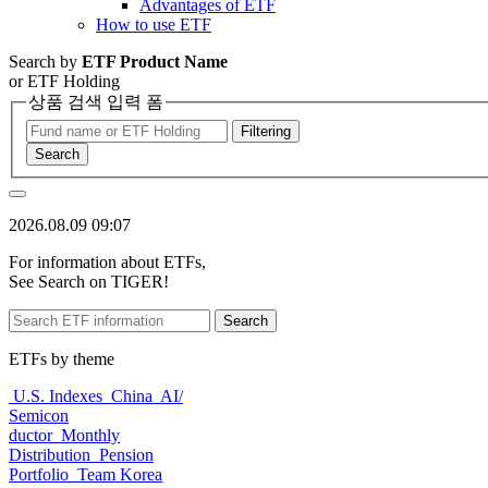
Advantages of ETF
How to use ETF
Search by
ETF Product Name
or ETF Holding
상품 검색 입력 폼
Filtering
Search
2026.08.09 09:07
For information about ETFs,
See Search on TIGER!
Search
ETFs by theme
U.S. Indexes
China
AI/
Semicon
ductor
Monthly
Distribution
Pension
Portfolio
Team Korea