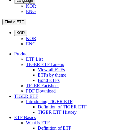
Language
KOR
ENG
Find a ETF
KOR
KOR
ENG
Product
ETF List
TIGER ETF Lineup
View all ETFs
ETFs by theme
Bond ETFs
TIGER Factsheet
PDF Download
TIGER ETF
Introducing TIGER ETF
Definition of TIGER ETF
TIGER ETF History
ETF Basics
What is ETF
Definition of ETF