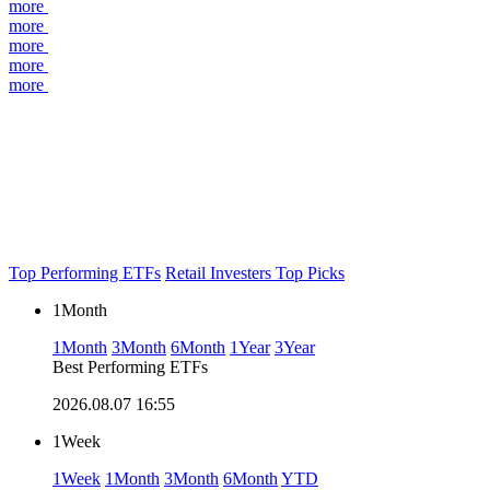
more
more
more
more
more
Top Performing ETFs
Retail Investers Top Picks
1Month
1Month
3Month
6Month
1Year
3Year
Best Performing ETFs
2026.08.07 16:55
1Week
1Week
1Month
3Month
6Month
YTD