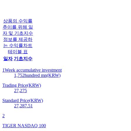
상품의 수익률
추이를 위해 일
자 및 기초지수
정보를 제공하
는 수익률차트
테이블 표
일자
기초지수
1Week accumulative investment
1,752
hundred mn(KRW)
Trading Price(KRW)
27,275
Standard Price(KRW)
27,287.51
2
TIGER NASDAQ 100