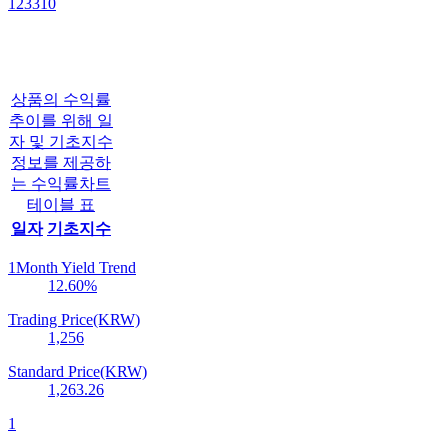
123310
상품의 수익률
추이를 위해 일
자 및 기초지수
정보를 제공하
는 수익률차트
테이블 표
일자
기초지수
1Month Yield Trend
12.60
%
Trading Price(KRW)
1,256
Standard Price(KRW)
1,263.26
1