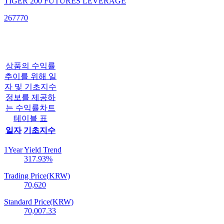
TIGER 200 FUTURES LEVERAGE
267770
상품의 수익률
추이를 위해 일
자 및 기초지수
정보를 제공하
는 수익률차트
테이블 표
일자
기초지수
1Year Yield Trend
317.93
%
Trading Price(KRW)
70,620
Standard Price(KRW)
70,007.33