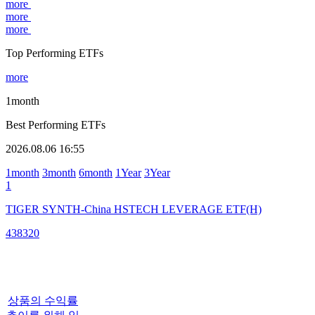
more
more
more
Top Performing ETFs
more
1month
Best Performing ETFs
2026.08.06 16:55
1month
3month
6month
1Year
3Year
1
TIGER SYNTH-China HSTECH LEVERAGE ETF(H)
438320
상품의 수익률