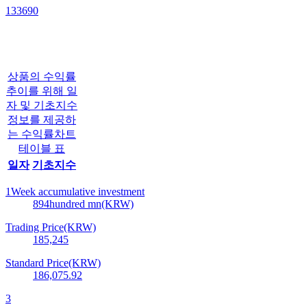
133690
상품의 수익률
추이를 위해 일
자 및 기초지수
정보를 제공하
는 수익률차트
테이블 표
일자
기초지수
1Week accumulative investment
894
hundred mn(KRW)
Trading Price(KRW)
185,245
Standard Price(KRW)
186,075.92
3