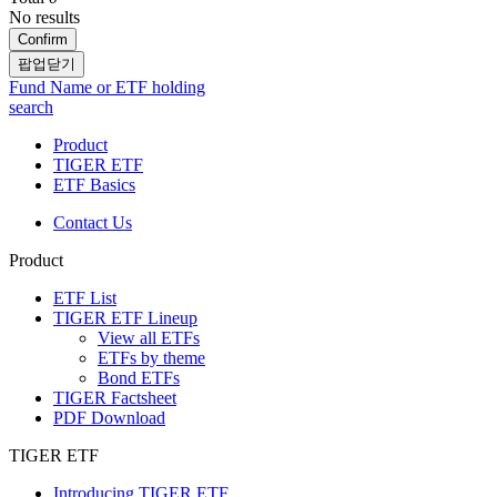
No results
Confirm
팝업닫기
Fund Name or ETF holding
search
Product
TIGER ETF
ETF Basics
Contact Us
Product
ETF List
TIGER ETF Lineup
View all ETFs
ETFs by theme
Bond ETFs
TIGER Factsheet
PDF Download
TIGER ETF
Introducing TIGER ETF