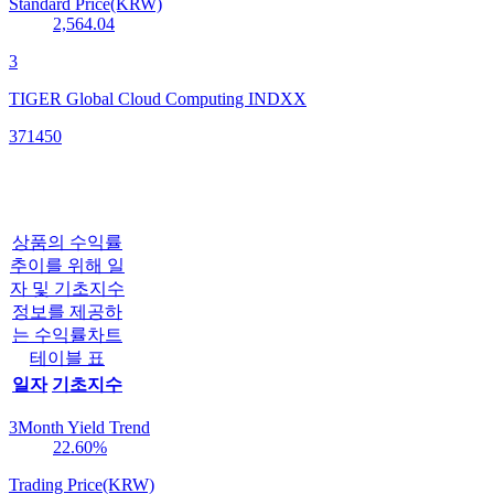
Standard Price(KRW)
2,564.04
3
TIGER Global Cloud Computing INDXX
371450
상품의 수익률
추이를 위해 일
자 및 기초지수
정보를 제공하
는 수익률차트
테이블 표
일자
기초지수
3Month Yield Trend
22.60
%
Trading Price(KRW)