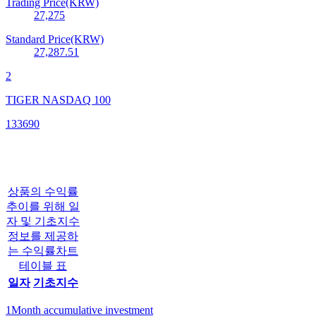
Trading Price(KRW)
27,275
Standard Price(KRW)
27,287.51
2
TIGER NASDAQ 100
133690
상품의 수익률
추이를 위해 일
자 및 기초지수
정보를 제공하
는 수익률차트
테이블 표
일자
기초지수
1Month accumulative investment