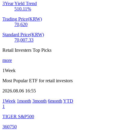
3Year Yield Trend
510.11
%
Trading Price(KRW)
70,620
Standard Price(KRW)
70,007.33
Retail Investers Top Picks
more
1Week
Most Popular ETF for retail investors
2026.08.06 16:55
1Week
1month
3month
6month
YTD
1
TIGER S&P500
360750