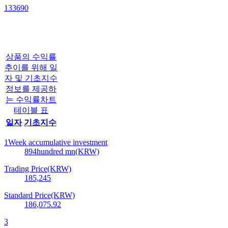
133690
상품의 수익률
추이를 위해 일
자 및 기초지수
정보를 제공하
는 수익률차트
테이블 표
일자
기초지수
1Week accumulative investment
894
hundred mn(KRW)
Trading Price(KRW)
185,245
Standard Price(KRW)
186,075.92
3