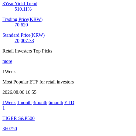
3Year Yield Trend
510.11
%
Trading Price(KRW)
70,620
Standard Price(KRW)
70,007.33
Retail Investers Top Picks
more
1Week
Most Popular ETF for retail investors
2026.08.06 16:55
1Week
1month
3month
6month
YTD
1
TIGER S&P500
360750