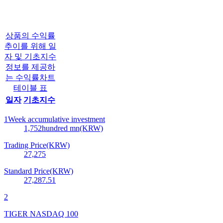
상품의 수익률
추이를 위해 일
자 및 기초지수
정보를 제공하
는 수익률차트
테이블 표
일자
기초지수
1Week accumulative investment
1,752
hundred mn(KRW)
Trading Price(KRW)
27,275
Standard Price(KRW)
27,287.51
2
TIGER NASDAQ 100