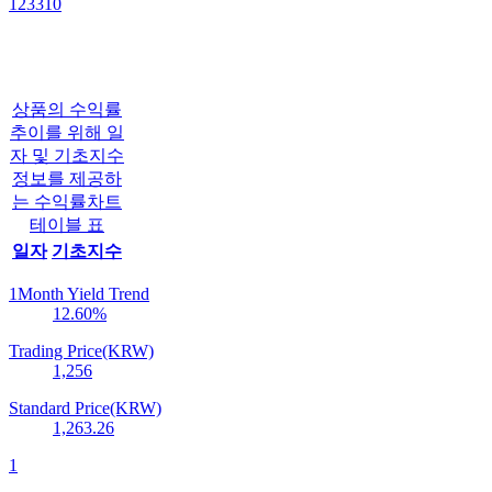
123310
상품의 수익률
추이를 위해 일
자 및 기초지수
정보를 제공하
는 수익률차트
테이블 표
일자
기초지수
1Month Yield Trend
12.60
%
Trading Price(KRW)
1,256
Standard Price(KRW)
1,263.26
1