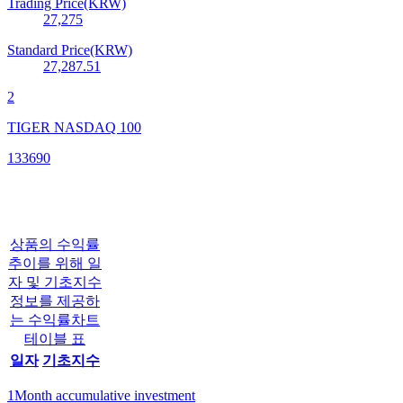
Trading Price(KRW)
27,275
Standard Price(KRW)
27,287.51
2
TIGER NASDAQ 100
133690
상품의 수익률
추이를 위해 일
자 및 기초지수
정보를 제공하
는 수익률차트
테이블 표
일자
기초지수
1Month accumulative investment