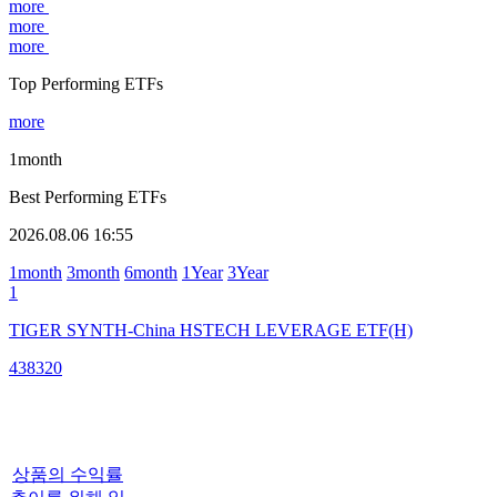
more
more
more
Top Performing ETFs
more
1month
Best Performing ETFs
2026.08.06 16:55
1month
3month
6month
1Year
3Year
1
TIGER SYNTH-China HSTECH LEVERAGE ETF(H)
438320
상품의 수익률