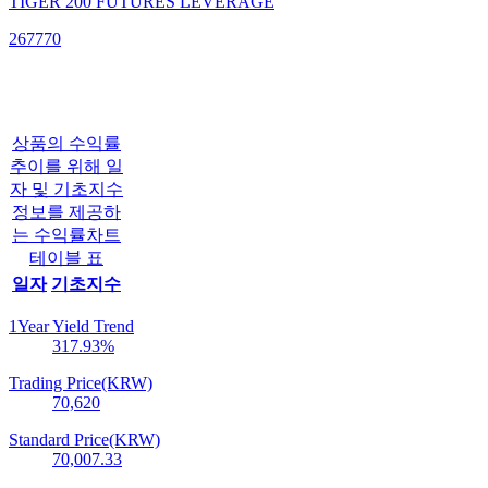
TIGER 200 FUTURES LEVERAGE
267770
상품의 수익률
추이를 위해 일
자 및 기초지수
정보를 제공하
는 수익률차트
테이블 표
일자
기초지수
1Year Yield Trend
317.93
%
Trading Price(KRW)
70,620
Standard Price(KRW)
70,007.33