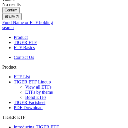
No results
Confirm
팝업닫기
Fund Name or ETF holding
search
Product
TIGER ETF
ETF Basics
Contact Us
Product
ETF List
TIGER ETF Lineup
View all ETFs
ETFs by theme
Bond ETFs
TIGER Factsheet
PDF Download
TIGER ETF
Introducing TIGER ETF