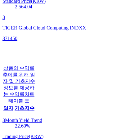
Standard Price(KRW)
2,564.04
3
TIGER Global Cloud Computing INDXX
371450
상품의 수익률
추이를 위해 일
자 및 기초지수
정보를 제공하
는 수익률차트
테이블 표
일자
기초지수
3Month Yield Trend
22.60
%
Trading Price(KRW)