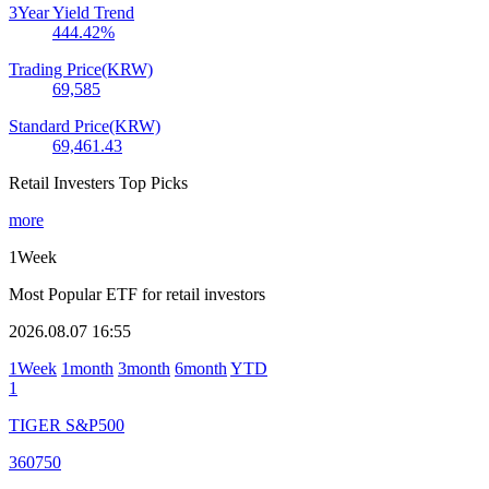
3Year Yield Trend
444.42
%
Trading Price(KRW)
69,585
Standard Price(KRW)
69,461.43
Retail Investers Top Picks
more
1Week
Most Popular ETF for retail investors
2026.08.07 16:55
1Week
1month
3month
6month
YTD
1
TIGER S&P500
360750