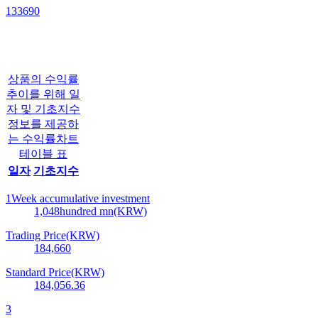
133690
상품의 수익률
추이를 위해 일
자 및 기초지수
정보를 제공하
는 수익률차트
테이블 표
일자
기초지수
1Week accumulative investment
1,048
hundred mn(KRW)
Trading Price(KRW)
184,660
Standard Price(KRW)
184,056.36
3