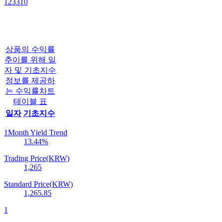
123310
상품의 수익률
추이를 위해 일
자 및 기초지수
정보를 제공하
는 수익률차트
테이블 표
일자
기초지수
1Month Yield Trend
13.44
%
Trading Price(KRW)
1,265
Standard Price(KRW)
1,265.85
1