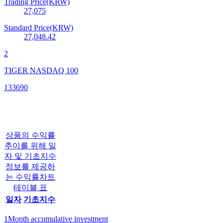
Trading Price(KRW)
27,075
Standard Price(KRW)
27,048.42
2
TIGER NASDAQ 100
133690
상품의 수익률
추이를 위해 일
자 및 기초지수
정보를 제공하
는 수익률차트
테이블 표
일자
기초지수
1Month accumulative investment