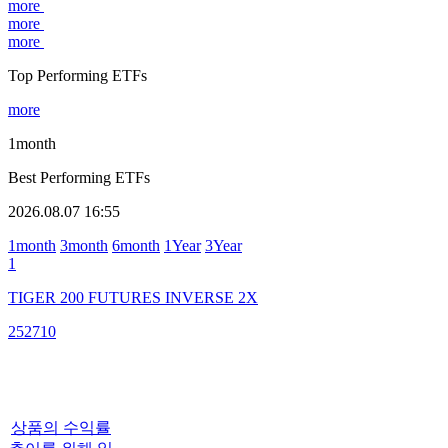
more
more
more
Top Performing ETFs
more
1month
Best Performing ETFs
2026.08.07 16:55
1month
3month
6month
1Year
3Year
1
TIGER 200 FUTURES INVERSE 2X
252710
상품의 수익률