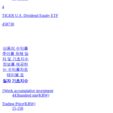
4
TIGER U.S. Dividend Equity ETF
458730
상품의 수익률
추이를 위해 일
자 및 기초지수
정보를 제공하
는 수익률차트
테이블 표
일자
기초지수
1Week accumulative investment
443
hundred mn(KRW)
Trading Price(KRW)
15,150