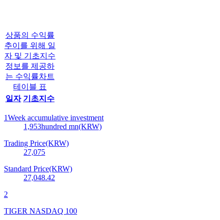
상품의 수익률
추이를 위해 일
자 및 기초지수
정보를 제공하
는 수익률차트
테이블 표
일자
기초지수
1Week accumulative investment
1,953
hundred mn(KRW)
Trading Price(KRW)
27,075
Standard Price(KRW)
27,048.42
2
TIGER NASDAQ 100