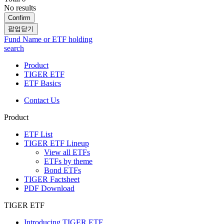
No results
Confirm
팝업닫기
Fund Name or ETF holding
search
Product
TIGER ETF
ETF Basics
Contact Us
Product
ETF List
TIGER ETF Lineup
View all ETFs
ETFs by theme
Bond ETFs
TIGER Factsheet
PDF Download
TIGER ETF
Introducing TIGER ETF