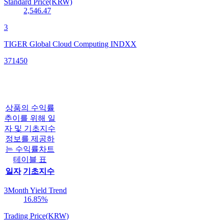
Standard Price(KRW)
2,546.47
3
TIGER Global Cloud Computing INDXX
371450
상품의 수익률
추이를 위해 일
자 및 기초지수
정보를 제공하
는 수익률차트
테이블 표
일자
기초지수
3Month Yield Trend
16.85
%
Trading Price(KRW)