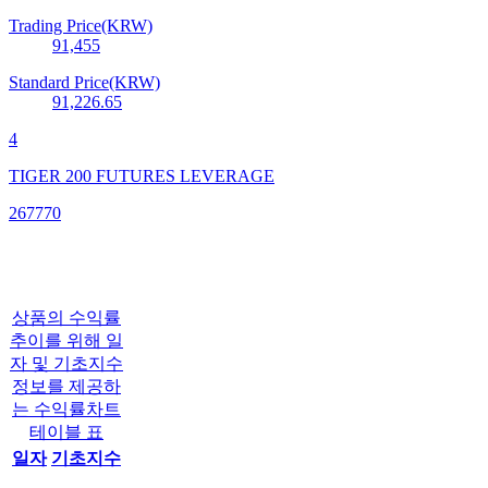
Trading Price(KRW)
91,455
Standard Price(KRW)
91,226.65
4
TIGER 200 FUTURES LEVERAGE
267770
상품의 수익률
추이를 위해 일
자 및 기초지수
정보를 제공하
는 수익률차트
테이블 표
일자
기초지수