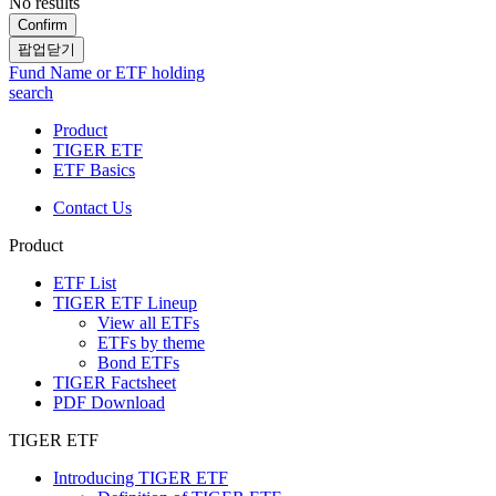
No results
Confirm
팝업닫기
Fund Name or ETF holding
search
Product
TIGER ETF
ETF Basics
Contact Us
Product
ETF List
TIGER ETF Lineup
View all ETFs
ETFs by theme
Bond ETFs
TIGER Factsheet
PDF Download
TIGER ETF
Introducing TIGER ETF