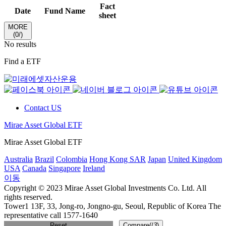
Fact
Date
Fund Name
sheet
MORE
(0/)
No results
Find a ETF
Contact US
Mirae Asset Global ETF
Mirae Asset Global ETF
Australia
Brazil
Colombia
Hong Kong SAR
Japan
United Kingdom
USA
Canada
Singapore
Ireland
이동
Copyright © 2023 Mirae Asset Global Investments Co. Ltd. All
rights reserved.
Tower1 13F, 33, Jong-ro, Jongno-gu, Seoul, Republic of Korea The
representative call 1577-1640
Reset
Compare(
/
3
)