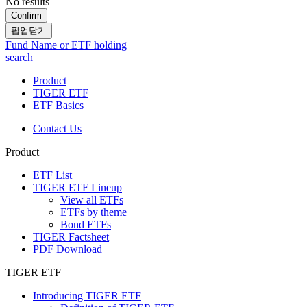
No results
Confirm
팝업닫기
Fund Name or ETF holding
search
Product
TIGER ETF
ETF Basics
Contact Us
Product
ETF List
TIGER ETF Lineup
View all ETFs
ETFs by theme
Bond ETFs
TIGER Factsheet
PDF Download
TIGER ETF
Introducing TIGER ETF