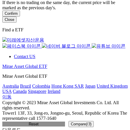
If there is no trading on the same day, the current price will be
marked as the previous day's.
Confirm
Close
Find a ETF
Contact US
Mirae Asset Global ETF
Mirae Asset Global ETF
Australia
Brazil
Colombia
Hong Kong SAR
Japan
United Kingdom
USA
Canada
Singapore
Ireland
이동
Copyright © 2023 Mirae Asset Global Investments Co. Ltd. All
rights reserved.
Tower1 13F, 33, Jong-ro, Jongno-gu, Seoul, Republic of Korea The
representative call 1577-1640
Reset
Compare(
/
3
)
다운로드