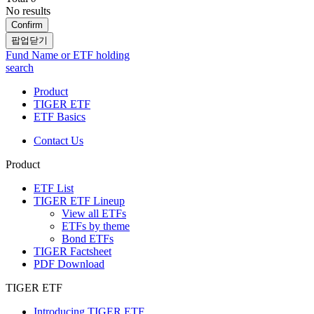
No results
Confirm
팝업닫기
Fund Name or ETF holding
search
Product
TIGER ETF
ETF Basics
Contact Us
Product
ETF List
TIGER ETF Lineup
View all ETFs
ETFs by theme
Bond ETFs
TIGER Factsheet
PDF Download
TIGER ETF
Introducing TIGER ETF