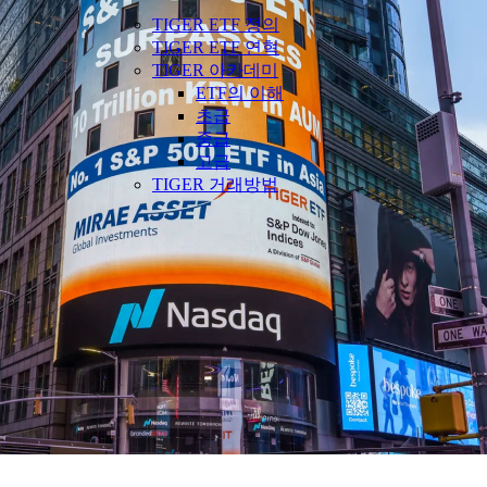
TIGER ETF 정의
TIGER ETF 연혁
TIGER 아카데미
ETF의 이해
초급
중급
고급
TIGER 거래방법