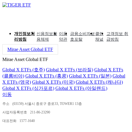
개인정보처
신용정보활
이용
금융소비자보
클린
고객정보 취
리방침
용체제
약관
호포탈
채널
급방침
Mirae Asset Global ETF
Mirae Asset Global ETF
Global X ETFs (호주)
Global X ETFs (브라질)
Global X ETFs
(콜롬비아)
Global X ETFs (홍콩)
Global X ETFs (일본)
Global
X ETFs (영국)
Global X ETFs (미국)
Global X ETFs (캐나다)
Global X ETFs (싱가포르)
Global X ETFs (아일랜드)
이동
주소
(03159) 서울시 종로구 종로33, TOWER1 13층
사업자등록번호
211-86-23290
대표전화
1577-1640
ⓒ 2024 MIRAE ASSET GLOBAL INVESTMENTS CO.,LTD.