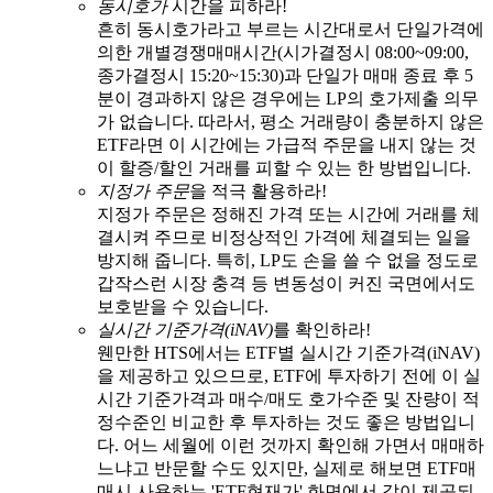
동시호가
시간을 피하라!
흔히 동시호가라고 부르는 시간대로서 단일가격에
의한 개별경쟁매매시간(시가결정시 08:00~09:00,
종가결정시 15:20~15:30)과 단일가 매매 종료 후 5
분이 경과하지 않은 경우에는 LP의 호가제출 의무
가 없습니다. 따라서, 평소 거래량이 충분하지 않은
ETF라면 이 시간에는 가급적 주문을 내지 않는 것
이 할증/할인 거래를 피할 수 있는 한 방법입니다.
지정가 주문
을 적극 활용하라!
지정가 주문은 정해진 가격 또는 시간에 거래를 체
결시켜 주므로 비정상적인 가격에 체결되는 일을
방지해 줍니다. 특히, LP도 손을 쓸 수 없을 정도로
갑작스런 시장 충격 등 변동성이 커진 국면에서도
보호받을 수 있습니다.
실시간 기준가격(iNAV)
를 확인하라!
웬만한 HTS에서는 ETF별 실시간 기준가격(iNAV)
을 제공하고 있으므로, ETF에 투자하기 전에 이 실
시간 기준가격과 매수/매도 호가수준 및 잔량이 적
정수준인 비교한 후 투자하는 것도 좋은 방법입니
다. 어느 세월에 이런 것까지 확인해 가면서 매매하
느냐고 반문할 수도 있지만, 실제로 해보면 ETF매
매시 사용하는 'ETF현재가' 화면에서 같이 제공되