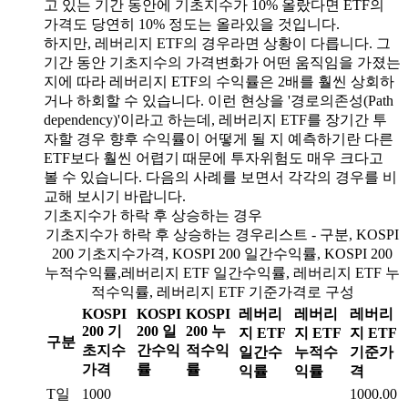
고 있는 기간 동안에 기초지수가 10% 올랐다면 ETF의
가격도 당연히 10% 정도는 올라있을 것입니다.
하지만, 레버리지 ETF의 경우라면 상황이 다릅니다. 그
기간 동안 기초지수의 가격변화가 어떤 움직임을 가졌는
지에 따라 레버리지 ETF의 수익률은 2배를 훨씬 상회하
거나 하회할 수 있습니다. 이런 현상을 '경로의존성(Path
dependency)'이라고 하는데, 레버리지 ETF를 장기간 투
자할 경우 향후 수익률이 어떻게 될 지 예측하기란 다른
ETF보다 훨씬 어렵기 때문에 투자위험도 매우 크다고
볼 수 있습니다. 다음의 사례를 보면서 각각의 경우를 비
교해 보시기 바랍니다.
기초지수가 하락 후 상승하는 경우
기초지수가 하락 후 상승하는 경우리스트 - 구분, KOSPI
200 기초지수가격, KOSPI 200 일간수익률, KOSPI 200
누적수익률,레버리지 ETF 일간수익률, 레버리지 ETF 누
적수익률, 레버리지 ETF 기준가격로 구성
KOSPI
KOSPI
KOSPI
레버리
레버리
레버리
200 기
200 일
200 누
지 ETF
지 ETF
지 ETF
구분
초지수
간수익
적수익
일간수
누적수
기준가
가격
률
률
익률
익률
격
T일
1000
1000.00