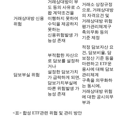
거래상대방이 부
거래소 상장규정
도 등의 사유로 스
으로, 거래상대방
왑 계약조건을
의 자격요건 및
거래상대방 신용
이행하지 못하여
거래상대방 위험
위험
수익을 제공하지
평가관리체계구
못하는
축의무화 등의
신용위험발생 가
기준 제정
능성 존재
적정 담보자산 요
건, 담보비율, 담
부적합한 자산으
보정산 기준 등을
로 담보를 설정하
마련하고 ETF운
거나
용사에 대해 담보
설정한 담보가치
담보부실 위험
관리체계
가 급락하게 되면,
구축을 의무화하
담보가치부실에
는 동시에,
따른 위험발생 가
거래상대방 위험
능성 존재
에 대한 공시의무
부과
<표> 합성 ETF관련 위협 및 관리 방안