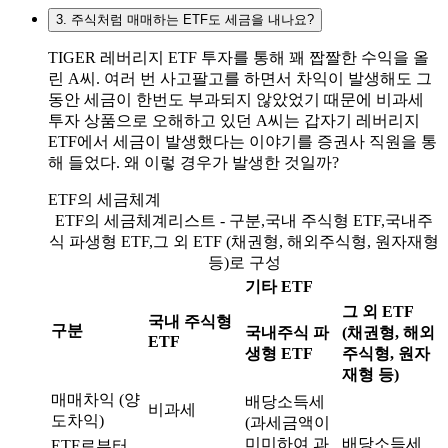
3. 주식처럼 매매하는 ETF도 세금을 내나요?
TIGER 레버리지 ETF 투자를 통해 꽤 짭짤한 수익을 올
린 A씨. 여러 번 사고팔고를 하면서 차익이 발생해도 그
동안 세금이 한번도 부과되지 않았었기 때문에 비과세
투자 상품으로 오해하고 있던 A씨는 갑자기 레버리지
ETF에서 세금이 발생했다는 이야기를 증권사 직원을 통
해 들었다. 왜 이렇 경우가 발생한 것일까?
ETF의 세금체계
ETF의 세금체계리스트 - 구분,국내 주식형 ETF,국내주
식 파생형 ETF,그 외 ETF (채권형, 해외주식형, 원자재형
등)로 구성
기타 ETF
그 외 ETF
국내 주식형
구분
국내주식 파
(채권형, 해외
ETF
생형 ETF
주식형, 원자
재형 등)
매매차익 (양
배당소득세
비과세
도차익)
(과세금액이
미미하여 과
배당소득세
ETF로부터