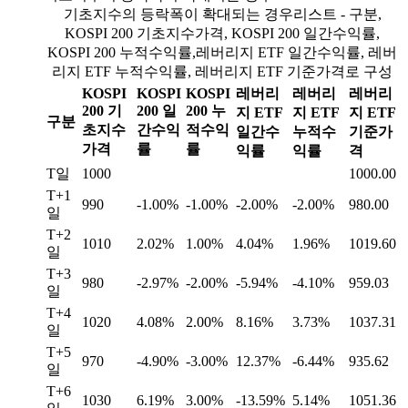
기초지수의 등락폭이 확대되는 경우리스트 - 구분,
KOSPI 200 기초지수가격, KOSPI 200 일간수익률,
KOSPI 200 누적수익률,레버리지 ETF 일간수익률, 레버
리지 ETF 누적수익률, 레버리지 ETF 기준가격로 구성
KOSPI
KOSPI
KOSPI
레버리
레버리
레버리
200 기
200 일
200 누
지 ETF
지 ETF
지 ETF
구분
초지수
간수익
적수익
일간수
누적수
기준가
가격
률
률
익률
익률
격
T일
1000
1000.00
T+1
990
-1.00%
-1.00%
-2.00%
-2.00%
980.00
일
T+2
1010
2.02%
1.00%
4.04%
1.96%
1019.60
일
T+3
980
-2.97%
-2.00%
-5.94%
-4.10%
959.03
일
T+4
1020
4.08%
2.00%
8.16%
3.73%
1037.31
일
T+5
970
-4.90%
-3.00%
12.37%
-6.44%
935.62
일
T+6
1030
6.19%
3.00%
-13.59%
5.14%
1051.36