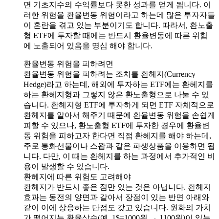
면 기초지수의 수익률보다 못한 성과를 얻게 됩니다. 이
러한 위험을 환율변동 위험이라고 하는데 많은 투자자들
이 혼란을 겪고 있는 부분이기도 합니다. 따라서, 환노출
형 ETF에 투자할 때에는 반드시 환율변동에 따른 위험
에 노출되어 있음을 명심 해야 합니다.
환율변동 위험을 피하려면
환율변동 위험을 피하려는 조치를 환헤지(Currency
Hedge)라고 하는데, 해외에 투자하는 ETF에는 환헤지를
하는 환헤지형과 그렇지 않은 환노출형으로 나눌 수 있
습니다. 환헤지형 ETF에 투자하게 되면 ETF 자체적으로
환헤지를 알아서 해주기 때문에 환율변동 위험을 손쉽게
피할 수 있으나, 환노출형 ETF에 투자한 경우에 환율변
동 위험을 피하고자 한다면 직접 환헤지를 해야 하는데,
주로 통화선물이나 스왑과 같은 파생상품을 이용하면 됩
니다. 다만, 이 때는 환헤지를 하는 과정에서 추가적인 비
용이 발생할 수 있습니다.
환헤지에 따른 위험도 고려해야
환헤지가 반드시 좋은 점만 있는 것은 아닙니다. 환헤지
효과는 동전의 양면과 같아서 장점이 있는 반면 아래와
같이 이에 상응하는 단점도 갖고 있습니다. 원화의 가치
가 떨어지는 환율상승(예, 1$=1000원 → 1100원)이 있는