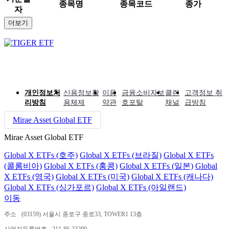
종목명
종목코드
종가
자
더보기
개인정보처
신용정보활
이용
금융소비자보
클린
고객정보 취
리방침
용체제
약관
호포탈
채널
급방침
Mirae Asset Global ETF
Mirae Asset Global ETF
Global X ETFs (호주)
Global X ETFs (브라질)
Global X ETFs
(콜롬비아)
Global X ETFs (홍콩)
Global X ETFs (일본)
Global
X ETFs (영국)
Global X ETFs (미국)
Global X ETFs (캐나다)
Global X ETFs (싱가포르)
Global X ETFs (아일랜드)
이동
주소
(03159) 서울시 종로구 종로33, TOWER1 13층
사업자등록번호
211-86-23290