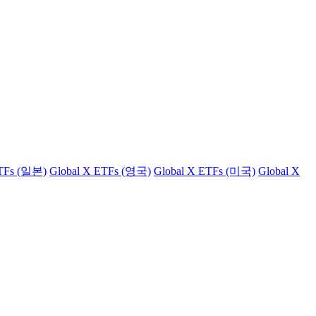
ETFs (일본)
Global X ETFs (영국)
Global X ETFs (미국)
Global X