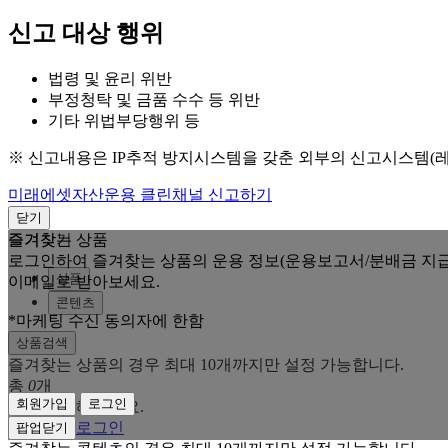
신고 대상 행위
법령 및 윤리 위반
부정청탁 및 금품 수수 등 위반
기타 위법부당행위 등
※ 신고내용은 IP추적 방지시스템을 갖춘 외부의 신고시스템(
미래에셋자산운용 클린채널 신고하기
닫기
즐겨찾는 상품
즐겨찾기
로그인하여 즐겨찾는 상품의 운용 정보(운용보고서/분배금 지급
상품
이메일로 받아보세요.
콘텐츠
*마케팅 수신 동의자에 한함
상품검색
즐겨찾는 상품의 경우 최대 10개까지만 설정 가능합니다.
총
0
개
회원가입
로그인
로그인을 해주세요.
회원가입
로그인
팝업닫기