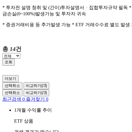
* 투자전 설명 청취 및 (간이)투자설명서ㆍ집합투자규약 필독 
금손실(0~100%)발생가능 및 투자자 귀속
* 증권거래비용 등 추가발생 가능 * ETF 거래수수료 별도 발
총
14
건
조회
더보기
선택취소
비교하기(
/
3
)
선택취소
비교하기(
/
3
)
최근검색
0
즐겨찾기
0
1개월 수익률 추이
ETF 상품
검색 결과가 없습니다.