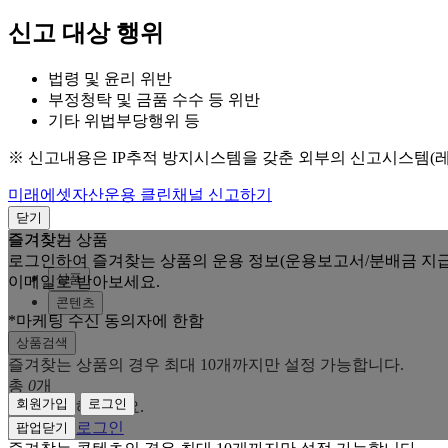
신고 대상 행위
법령 및 윤리 위반
부정청탁 및 금품 수수 등 위반
기타 위법부당행위 등
※ 신고내용은 IP추적 방지시스템을 갖춘 외부의 신고시스템(
미래에셋자산운용 클린채널 신고하기
닫기
즐겨찾는 상품
즐겨찾기
로그인하여 즐겨찾는 상품의 운용 정보(운용보고서/분배금 지급
상품
이메일로 받아보세요.
콘텐츠
*마케팅 수신 동의자에 한함
상품검색
즐겨찾는 상품의 경우 최대 10개까지만 설정 가능합니다.
총
0
개
회원가입
로그인
로그인을 해주세요.
회원가입
로그인
팝업닫기