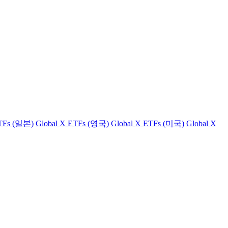
ETFs (일본)
Global X ETFs (영국)
Global X ETFs (미국)
Global X