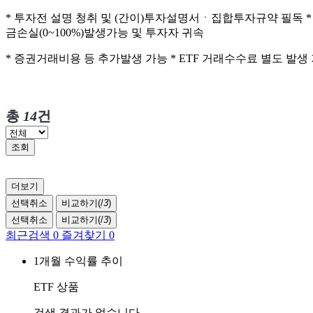
* 투자전 설명 청취 및 (간이)투자설명서ㆍ집합투자규약 필독 
금손실(0~100%)발생가능 및 투자자 귀속
* 증권거래비용 등 추가발생 가능 * ETF 거래수수료 별도 발
총
14
건
조회
더보기
선택취소
비교하기(
/
3
)
선택취소
비교하기(
/
3
)
최근검색
0
즐겨찾기
0
1개월 수익률 추이
ETF 상품
검색 결과가 없습니다.