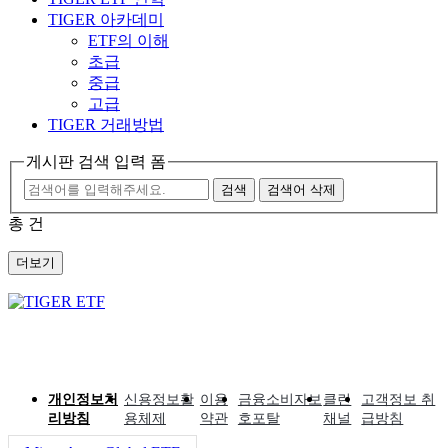
TIGER 아카데미
ETF의 이해
초급
중급
고급
TIGER 거래방법
게시판 검색 입력 폼
검색
검색어 삭제
총
건
더보기
개인정보처
신용정보활
이용
금융소비자보
클린
고객정보 취
리방침
용체제
약관
호포탈
채널
급방침