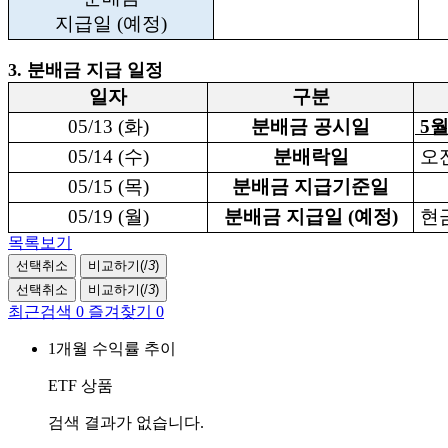
지급일 (예정)
3. 분배금 지급 일정
일자
구분
05/13 (화)
분배금 공시일
5월
05/14 (수)
분배락일
오전
05/15 (목)
분배금 지급기준일
05/19 (월)
분배금 지급일 (예정)
현금
목록보기
선택취소
비교하기(
/
3
)
선택취소
비교하기(
/
3
)
최근검색
0
즐겨찾기
0
1개월 수익률 추이
ETF 상품
검색 결과가 없습니다.