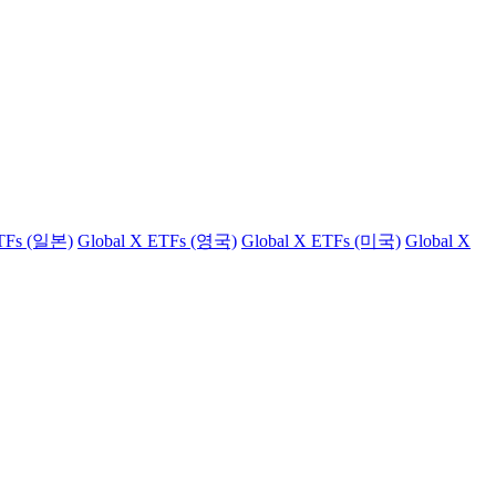
ETFs (일본)
Global X ETFs (영국)
Global X ETFs (미국)
Global X