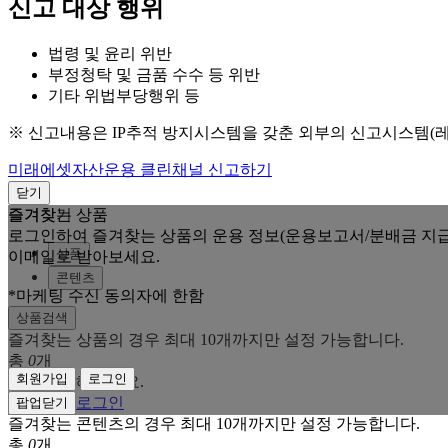
신고 대상 행위
법령 및 윤리 위반
부정청탁 및 금품 수수 등 위반
기타 위법부당행위 등
※ 신고내용은 IP추적 방지시스템을 갖춘 외부의 신고시스템(
미래에셋자산운용 클린채널 신고하기
닫기
즐겨찾는 상품
즐겨찾기
로그인하여 즐겨찾는 상품의 운용 정보(운용보고서/분배금 지급
상품
이메일로 받아보세요.
콘텐츠
*마케팅 수신 동의자에 한함
상품검색
즐겨찾는 상품의 경우 최대 10개까지만 설정 가능합니다.
총
0
개
회원가입
로그인
로그인을 해주세요.
회원가입
로그인
팝업닫기
즐겨찾는 콘텐츠의 경우 최대 10개까지만 설정 가능합니다.
총
0
개