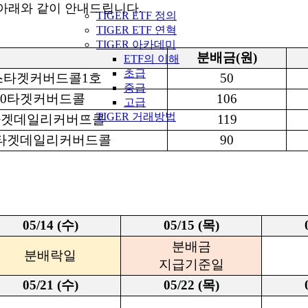
아래와 같이 안내드립니다.
TIGER ETF 정의
TIGER ETF 연혁
TIGER 아카데미
분배금(원)
ETF의 이해
초급
존스타겟커버드콜1호
50
중급
P10타겟커버드콜
106
고급
TIGER 거래방법
0타겟데일리커버드콜
119
스타겟데일리커버드콜
90
05/14 (수)
05/15 (목)
분배금
분배락일
지급기준일
05/21 (수)
05/22 (목)