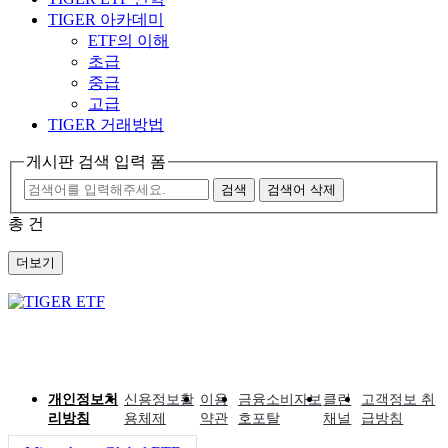
TIGER 아카데미
ETF의 이해
초급
중급
고급
TIGER 거래방법
게시판 검색 입력 폼
검색
검색어 삭제
총
건
더보기
개인정보처
신용정보활
이용
금융소비자보
클린
고객정보 취
리방침
용체제
약관
호포탈
채널
급방침