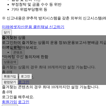
부정청탁 및 금품 수수 등 위반
기타 위법부당행위 등
※ 신고내용은 IP추적 방지시스템을 갖춘 외부의 신고시스템(
미래에셋자산운용 클린채널 신고하기
닫기
즐겨찾는 상품
즐겨찾기
로그인하여 즐겨찾는 상품의 운용 정보(운용보고서/분배금 지급
상품
이메일로 받아보세요.
콘텐츠
*마케팅 수신 동의자에 한함
상품검색
즐겨찾는 상품의 경우 최대 10개까지만 설정 가능합니다.
총
0
개
회원가입
로그인
로그인을 해주세요.
회원가입
로그인
팝업닫기
즐겨찾는 콘텐츠의 경우 최대 10개까지만 설정 가능합니다.
총
0
개
로그인을 해주세요.
회원가입
로그인