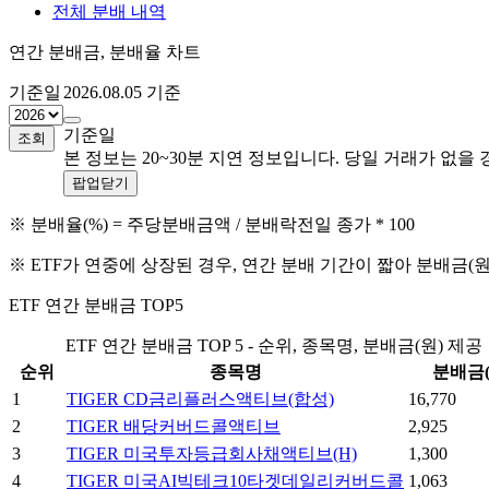
전체 분배 내역
연간 분배금, 분배율 차트
기준일
2026.08.05
기준
기준일
조회
본 정보는 20~30분 지연 정보입니다. 당일 거래가 없
팝업닫기
※ 분배율(%) = 주당분배금액 / 분배락전일 종가 * 100
※ ETF가 연중에 상장된 경우, 연간 분배 기간이 짧아 분배금(
ETF 연간 분배금 TOP5
ETF 연간 분배금 TOP 5 - 순위, 종목명, 분배금(원) 제공
순위
종목명
분배금(
1
TIGER CD금리플러스액티브(합성)
16,770
2
TIGER 배당커버드콜액티브
2,925
3
TIGER 미국투자등급회사채액티브(H)
1,300
4
TIGER 미국AI빅테크10타겟데일리커버드콜
1,063