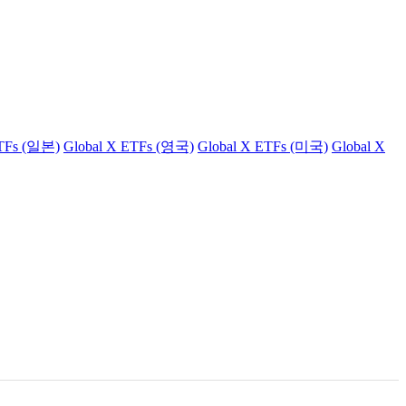
ETFs (일본)
Global X ETFs (영국)
Global X ETFs (미국)
Global X