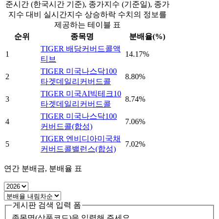
준시간 (한국시간 기준), 종가지수 (기준일), 종가
지수 대비 실시간지수 상승하락 수치의 정보를
제공하는 테이블 표
순위
종목명
분배율(%)
TIGER 배당커버드콜액
1
14.17%
티브
TIGER 미국나스닥100
2
8.80%
타겟데일리커버드콜
TIGER 미국AI빅테크10
3
8.74%
타겟데일리커버드콜
TIGER 미국나스닥100
4
7.06%
커버드콜(합성)
TIGER 엔비디아미국채
5
7.02%
커버드콜밸런스(합성)
연간 분배금, 분배율 표
게시판 검색 입력 폼
종목명(상품코드)을 입력해 주세요.