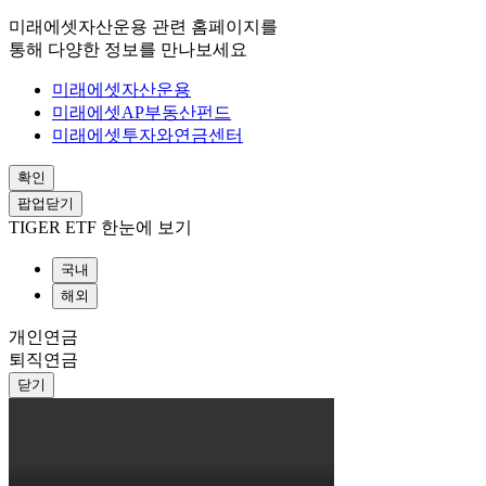
미래에셋자산운용 관련 홈페이지를
통해 다양한 정보를 만나보세요
미래에셋자산운용
미래에셋AP부동산펀드
미래에셋투자와연금센터
확인
팝업닫기
TIGER ETF 한눈에 보기
국내
해외
개인연금
퇴직연금
닫기