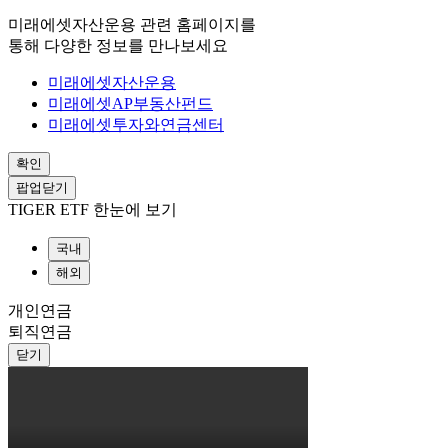
미래에셋자산운용 관련 홈페이지를
통해 다양한 정보를 만나보세요
미래에셋자산운용
미래에셋AP부동산펀드
미래에셋투자와연금센터
확인
팝업닫기
TIGER ETF 한눈에 보기
국내
해외
개인연금
퇴직연금
닫기