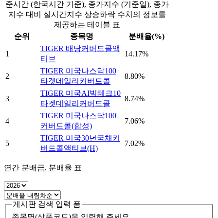
준시간 (한국시간 기준), 종가지수 (기준일), 종가
지수 대비 실시간지수 상승하락 수치의 정보를
제공하는 테이블 표
순위
종목명
분배율(%)
TIGER 배당커버드콜액
1
14.17%
티브
TIGER 미국나스닥100
2
8.80%
타겟데일리커버드콜
TIGER 미국AI빅테크10
3
8.74%
타겟데일리커버드콜
TIGER 미국나스닥100
4
7.06%
커버드콜(합성)
TIGER 미국30년국채커
5
7.02%
버드콜액티브(H)
연간 분배금, 분배율 표
게시판 검색 입력 폼
종목명(상품코드)을 입력해 주세요.