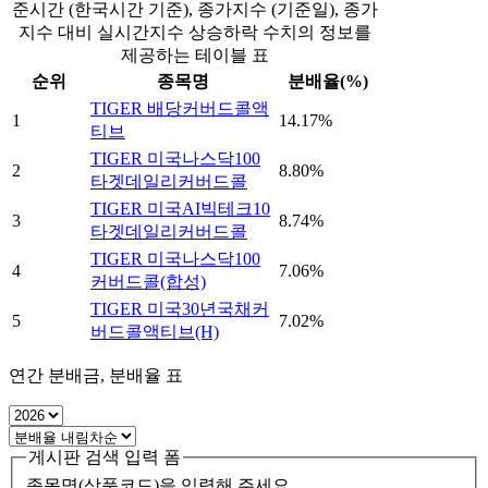
준시간 (한국시간 기준), 종가지수 (기준일), 종가
지수 대비 실시간지수 상승하락 수치의 정보를
제공하는 테이블 표
순위
종목명
분배율(%)
TIGER 배당커버드콜액
1
14.17%
티브
TIGER 미국나스닥100
2
8.80%
타겟데일리커버드콜
TIGER 미국AI빅테크10
3
8.74%
타겟데일리커버드콜
TIGER 미국나스닥100
4
7.06%
커버드콜(합성)
TIGER 미국30년국채커
5
7.02%
버드콜액티브(H)
연간 분배금, 분배율 표
게시판 검색 입력 폼
종목명(상품코드)을 입력해 주세요.