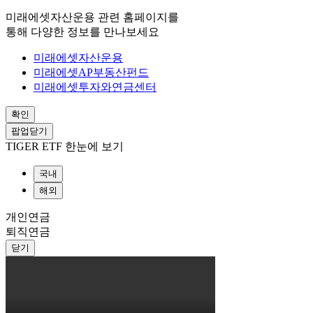
미래에셋자산운용 관련 홈페이지를
통해 다양한 정보를 만나보세요
미래에셋자산운용
미래에셋AP부동산펀드
미래에셋투자와연금센터
확인
팝업닫기
TIGER ETF 한눈에 보기
국내
해외
개인연금
퇴직연금
닫기