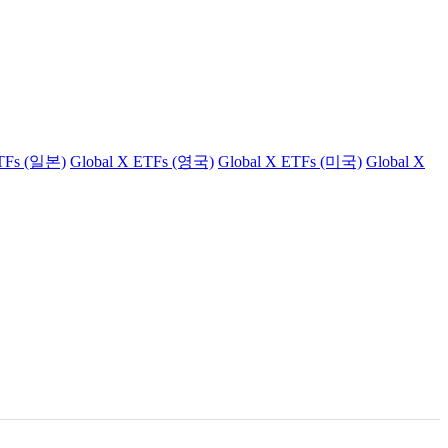
ETFs (일본)
Global X ETFs (영국)
Global X ETFs (미국)
Global X