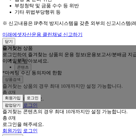
부정청탁 및 금품 수수 등 위반
기타 위법부당행위 등
※ 신고내용은 IP추적 방지시스템을 갖춘 외부의 신고시스템(
미래에셋자산운용 클린채널 신고하기
닫기
즐겨찾는 상품
즐겨찾기
로그인하여 즐겨찾는 상품의 운용 정보(운용보고서/분배금 지급
상품
이메일로 받아보세요.
콘텐츠
*마케팅 수신 동의자에 한함
상품검색
즐겨찾는 상품의 경우 최대 10개까지만 설정 가능합니다.
총
0
개
회원가입
로그인
로그인을 해주세요.
회원가입
로그인
팝업닫기
즐겨찾는 콘텐츠의 경우 최대 10개까지만 설정 가능합니다.
총
0
개
로그인을 해주세요.
회원가입
로그인