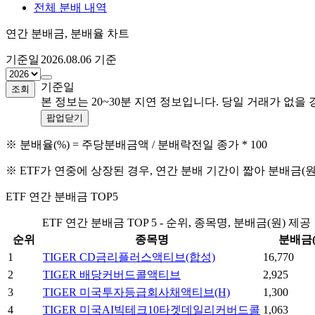
전체 분배 내역
연간 분배금, 분배율 차트
기준일
2026.08.06
기준
기준일
조회
본 정보는 20~30분 지연 정보입니다. 당일 거래가 없
팝업닫기
※ 분배율(%) = 주당분배금액 / 분배락전일 종가 * 100
※ ETF가 연중에 상장된 경우, 연간 분배 기간이 짧아 분배금(
ETF 연간 분배금 TOP5
ETF 연간 분배금 TOP 5 - 순위, 종목명, 분배금(원) 제공
순위
종목명
분배금(
1
TIGER CD금리플러스액티브(합성)
16,770
2
TIGER 배당커버드콜액티브
2,925
3
TIGER 미국투자등급회사채액티브(H)
1,300
4
TIGER 미국AI빅테크10타겟데일리커버드콜
1,063