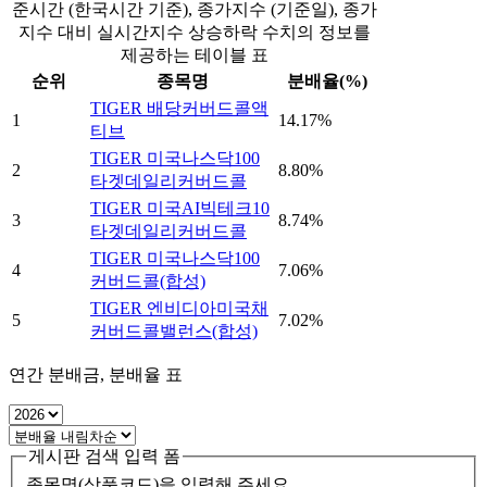
준시간 (한국시간 기준), 종가지수 (기준일), 종가
지수 대비 실시간지수 상승하락 수치의 정보를
제공하는 테이블 표
순위
종목명
분배율(%)
TIGER 배당커버드콜액
1
14.17%
티브
TIGER 미국나스닥100
2
8.80%
타겟데일리커버드콜
TIGER 미국AI빅테크10
3
8.74%
타겟데일리커버드콜
TIGER 미국나스닥100
4
7.06%
커버드콜(합성)
TIGER 엔비디아미국채
5
7.02%
커버드콜밸런스(합성)
연간 분배금, 분배율 표
게시판 검색 입력 폼
종목명(상품코드)을 입력해 주세요.