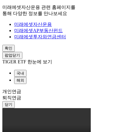
미래에셋자산운용 관련 홈페이지를
통해 다양한 정보를 만나보세요
미래에셋자산운용
미래에셋AP부동산펀드
미래에셋투자와연금센터
확인
팝업닫기
TIGER ETF 한눈에 보기
국내
해외
개인연금
퇴직연금
닫기