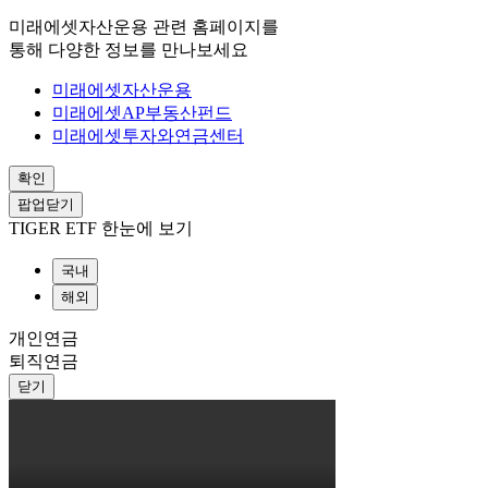
미래에셋자산운용 관련 홈페이지를
통해 다양한 정보를 만나보세요
미래에셋자산운용
미래에셋AP부동산펀드
미래에셋투자와연금센터
확인
팝업닫기
TIGER ETF 한눈에 보기
국내
해외
개인연금
퇴직연금
닫기