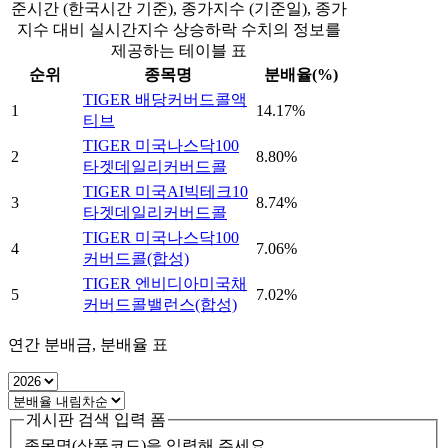
준시간 (한국시간 기준), 종가지수 (기준일), 종가
지수 대비 실시간지수 상승하락 수치의 정보를
제공하는 테이블 표
순위
종목명
분배율(%)
TIGER 배당커버드콜액
1
14.17%
티브
TIGER 미국나스닥100
2
8.80%
타겟데일리커버드콜
TIGER 미국AI빅테크10
3
8.74%
타겟데일리커버드콜
TIGER 미국나스닥100
4
7.06%
커버드콜(합성)
TIGER 엔비디아미국채
5
7.02%
커버드콜밸런스(합성)
연간 분배금, 분배율 표
게시판 검색 입력 폼
종목명(상품코드)을 입력해 주세요.