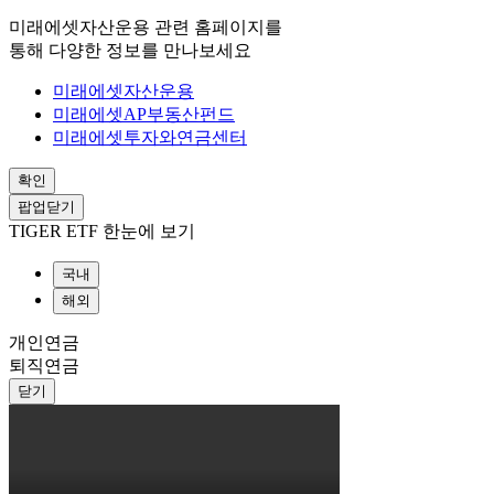
미래에셋자산운용 관련 홈페이지를
통해 다양한 정보를 만나보세요
미래에셋자산운용
미래에셋AP부동산펀드
미래에셋투자와연금센터
확인
팝업닫기
TIGER ETF 한눈에 보기
국내
해외
개인연금
퇴직연금
닫기