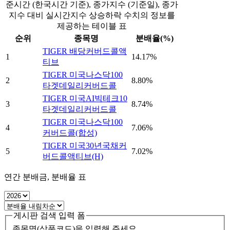
준시간 (한국시간 기준), 종가지수 (기준일), 종가
지수 대비 실시간지수 상승하락 수치의 정보를
제공하는 테이블 표
순위
종목명
분배율(%)
TIGER 배당커버드콜액
1
14.17%
티브
TIGER 미국나스닥100
2
8.80%
타겟데일리커버드콜
TIGER 미국AI빅테크10
3
8.74%
타겟데일리커버드콜
TIGER 미국나스닥100
4
7.06%
커버드콜(합성)
TIGER 미국30년국채커
5
7.02%
버드콜액티브(H)
연간 분배금, 분배율 표
게시판 검색 입력 폼
종목명(상품코드)을 입력해 주세요.