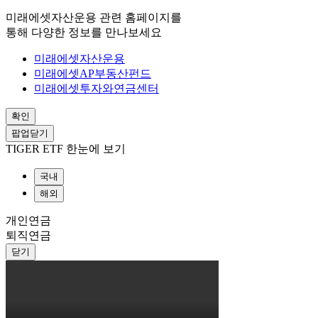
미래에셋자산운용 관련 홈페이지를
통해 다양한 정보를 만나보세요
미래에셋자산운용
미래에셋AP부동산펀드
미래에셋투자와연금센터
확인
팝업닫기
TIGER ETF 한눈에 보기
국내
해외
개인연금
퇴직연금
닫기