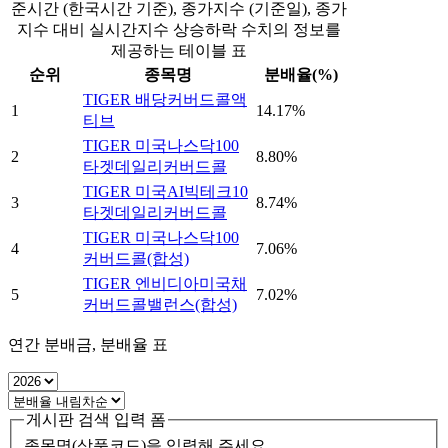
준시간 (한국시간 기준), 종가지수 (기준일), 종가
지수 대비 실시간지수 상승하락 수치의 정보를
제공하는 테이블 표
순위
종목명
분배율(%)
TIGER 배당커버드콜액
1
14.17%
티브
TIGER 미국나스닥100
2
8.80%
타겟데일리커버드콜
TIGER 미국AI빅테크10
3
8.74%
타겟데일리커버드콜
TIGER 미국나스닥100
4
7.06%
커버드콜(합성)
TIGER 엔비디아미국채
5
7.02%
커버드콜밸런스(합성)
연간 분배금, 분배율 표
게시판 검색 입력 폼
종목명(상품코드)을 입력해 주세요.