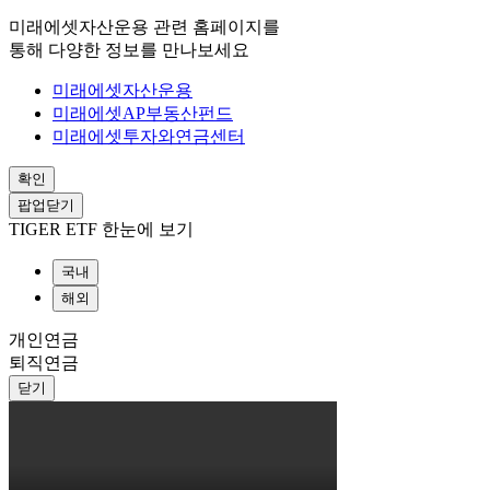
미래에셋자산운용 관련 홈페이지를
통해 다양한 정보를 만나보세요
미래에셋자산운용
미래에셋AP부동산펀드
미래에셋투자와연금센터
확인
팝업닫기
TIGER ETF 한눈에 보기
국내
해외
개인연금
퇴직연금
닫기