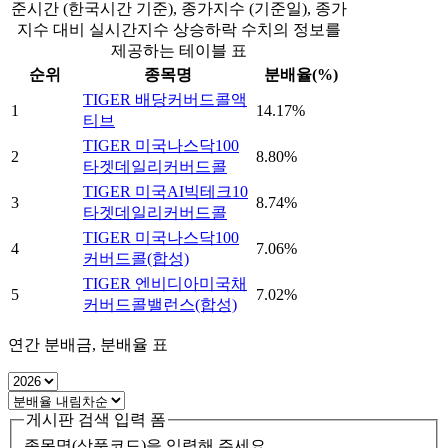
준시간 (한국시간 기준), 종가지수 (기준일), 종가
지수 대비 실시간지수 상승하락 수치의 정보를
제공하는 테이블 표
순위
종목명
분배율(%)
TIGER 배당커버드콜액
1
14.17%
티브
TIGER 미국나스닥100
2
8.80%
타겟데일리커버드콜
TIGER 미국AI빅테크10
3
8.74%
타겟데일리커버드콜
TIGER 미국나스닥100
4
7.06%
커버드콜(합성)
TIGER 엔비디아미국채
5
7.02%
커버드콜밸런스(합성)
연간 분배금, 분배율 표
게시판 검색 입력 폼
종목명(상품코드)을 입력해 주세요.