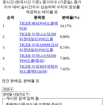
준시간 (한국시간 기준), 종가지수 (기준일), 종가
지수 대비 실시간지수 상승하락 수치의 정보를
제공하는 테이블 표
순위
종목명
분배율(%)
TIGER 배당커버드콜액
1
14.17%
티브
TIGER 미국나스닥100
2
8.80%
타겟데일리커버드콜
TIGER 미국AI빅테크10
3
8.74%
타겟데일리커버드콜
TIGER 미국나스닥100
4
7.06%
커버드콜(합성)
TIGER 미국30년국채커
5
7.02%
버드콜액티브(H)
연간 분배금, 분배율 표
게시판 검색 입력 폼
종목명(상품코드)을 입력해 주세요.