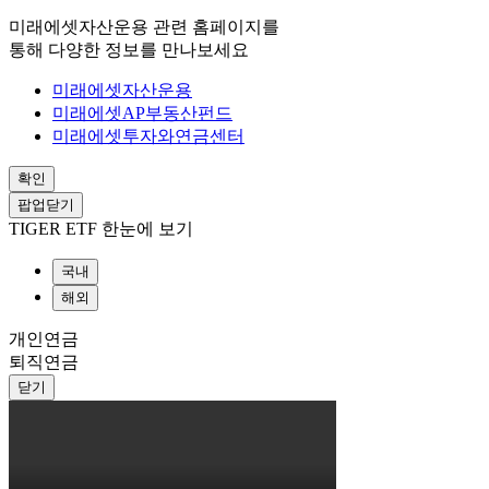
미래에셋자산운용 관련 홈페이지를
통해 다양한 정보를 만나보세요
미래에셋자산운용
미래에셋AP부동산펀드
미래에셋투자와연금센터
확인
팝업닫기
TIGER ETF 한눈에 보기
국내
해외
개인연금
퇴직연금
닫기